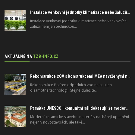
Instalace venkovní jednotky klimatizace nebo žaluzií podléhá jasným právním pravidlům
Instalace venkovní jednotky klimatizace nebo venkovních
žaluzií není jen technickou…
AKTUÁLNĚ NA
TZB-INFO.CZ
Rekonstrukce ČOV s konstrukcemi MEA navrženými na dlouhou životnost
Rekonstrukce čistíren odpadních vod nejsou jen
o samotné technologii. Stejně důležité…
Památka UNESCO i komunitní sál dokazují, že moderní materiály nejsou jen pro novostavby
Moderní keramické stavební materiály nacházejí uplatnění
nejen v novostavbách, ale také…