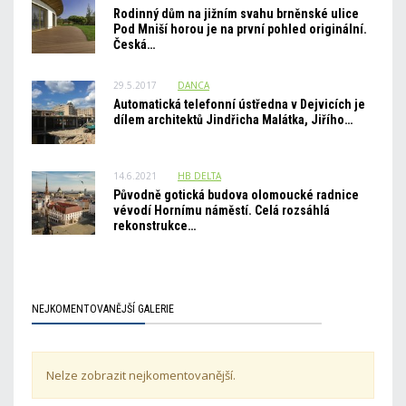
Rodinný dům na jižním svahu brněnské ulice
Pod Mniší horou je na první pohled originální.
Česká…
29.5.2017
DANCA
Automatická telefonní ústředna v Dejvicích je
dílem architektů Jindřicha Malátka, Jiřího…
14.6.2021
HB_DELTA
Původně gotická budova olomoucké radnice
vévodí Hornímu náměstí. Celá rozsáhlá
rekonstrukce…
NEJKOMENTOVANĚJŠÍ GALERIE
Nelze zobrazit nejkomentovanější.