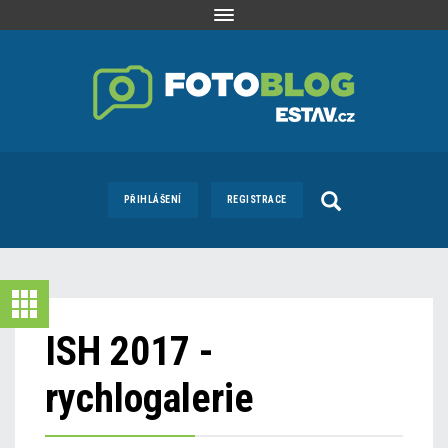
Toggle
navigation
PŘIHLÁŠENÍ
REGISTRACE
ISH 2017 -
rychlogalerie