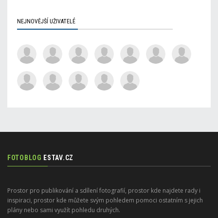
NEJNOVĚJŠÍ UŽIVATELÉ
FOTOBLOG
ESTAV.CZ
Prostor pro publikování a sdílení fotografií, prostor kde najdete rady i
inspiraci, prostor kde můžete svým pohledem pomoci ostatním s jejich
plány nebo sami využít pohledu druhých.