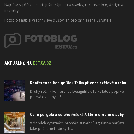
Najděte si přátele se stejným zájmem o stavby, rekonstrukce, design a
interiéry.
Fotoblog nabízí všechny své služby jen pro přihlášené uživatele.
AKTUÁLNĚ NA
ESTAV.CZ
Konference DesignBlok Talks přiveze světové osobnosti designu a architektury
Druhý ročník konference DesignBlok Talks letos poprvé
potrvá dva dny – 6.…
Co je pergola a co přístřešek? A které drobné stavby musíte povolovat? Pomůže metodika
V dobách výrazných proměn stavební legislativy narůstá
také počet metodických…