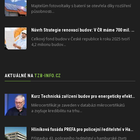
Majitelům fotovoltaiky s baterií se otevřela díky rozšíření
působnosti…
Návrh Strategie renovací budov: V ČR máme 700 mil. čtverečních metrů podlahové plochy v budovách
Celkový fond budov v České republice k roku 2025 tvoří
4,2 milionu budov…
AKTUÁLNĚ NA
TZB-INFO.CZ
Kurz Technická zařízení budov pro energeticky efektivní a zdravé budovy na FSv ČVUT
Mikrocertifikát je zaveden v databázi mikrocertifikátů
a zvyšuje kredibilitu na trhu…
Hliníková fasáda PREFA pro policejní ředitelství v Hamburku: technické řešení s dlouhou životností
Přístavba 43. policejního ředitelství v hamburské čtvrti