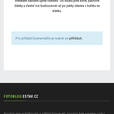
Viesmann nabídne úplně všechno. Od solárů přes kotle, palivové
články a vlastní vizi budoucnosti až po párky zdarma v bufetu na
stánku.
Pro přidání komentáře je nutné se
přihlásit
.
FOTOBLOG
ESTAV.CZ
Prostor pro publikování a sdílení fotografií, prostor kde najdete rady i