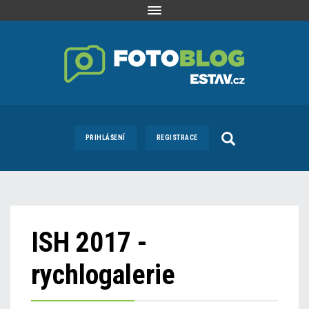
Toggle
navigation
PŘIHLÁŠENÍ
REGISTRACE
ISH 2017 -
rychlogalerie