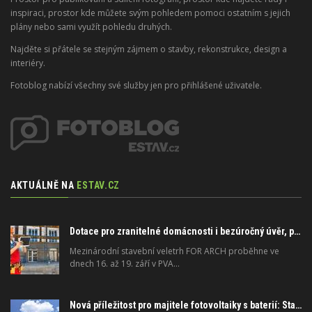
inspiraci, prostor kde můžete svým pohledem pomoci ostatním s jejich
plány nebo sami využít pohledu druhých.
Najděte si přátele se stejným zájmem o stavby, rekonstrukce, design a
interiéry.
Fotoblog nabízí všechny své služby jen pro přihlášené uživatele.
AKTUÁLNĚ NA
ESTAV.CZ
Dotace pro zranitelné domácnosti i bezúročný úvěr, poradenství na veletrhu FOR ARCH
Mezinárodní stavební veletrh FOR ARCH proběhne ve
dnech 16. až 19. září v PVA…
Nová příležitost pro majitele fotovoltaiky s baterií: Stabilizujte elektrickou síť