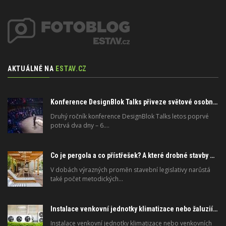
AKTUÁLNĚ NA
ESTAV.CZ
Konference DesignBlok Talks přiveze světové osobnosti designu a architektury
Druhý ročník konference DesignBlok Talks letos poprvé
potrvá dva dny – 6.…
Co je pergola a co přístřešek? A které drobné stavby musíte povolovat? Pomůže metodika
V dobách výrazných proměn stavební legislativy narůstá
také počet metodických…
Instalace venkovní jednotky klimatizace nebo žaluzií podléhá jasným právním pravidlům
Instalace venkovní jednotky klimatizace nebo venkovních