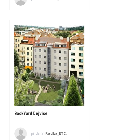
BackYard Dejvice
přidal(a)
Radka_ETC.