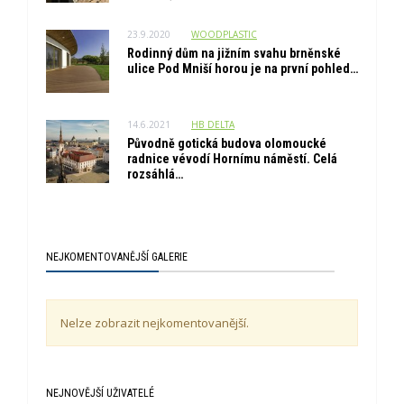
23.9.2020
WOODPLASTIC
Rodinný dům na jižním svahu brněnské
ulice Pod Mniší horou je na první pohled…
14.6.2021
HB_DELTA
Původně gotická budova olomoucké
radnice vévodí Hornímu náměstí. Celá
rozsáhlá…
NEJKOMENTOVANĚJŠÍ GALERIE
Nelze zobrazit nejkomentovanější.
NEJNOVĚJŠÍ UŽIVATELÉ