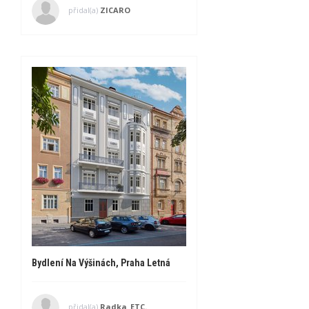
přidal(a)
ZICARO
Bydlení Na Výšinách, Praha Letná
přidal(a)
Radka_ETC.