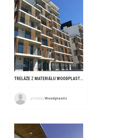
TRELÁŽE Z MATERIÁLU WOODPLASTIC® ZDOBÍ REZIDENČNÍ OBJEKT V BRATISLAVĚ
přidal(a)
Woodplastic