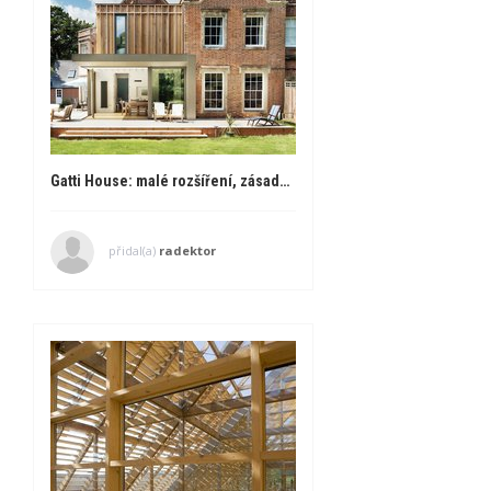
Gatti House: malé rozšíření, zásadní změna
přidal(a)
radektor