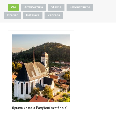
Vše
Architektura
Stavba
Rekonstrukce
Interiér
Instalace
Zahrada
Oprava kostela Povýšení svatého Kříže v Doubravníku