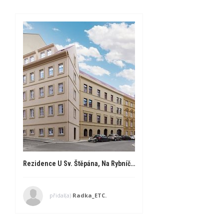
Rezidence U Sv. Štěpána, Na Rybníčku, Nové Město pražské
přidal(a)
Radka_ETC.