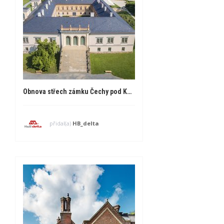
Obnova střech zámku Čechy pod Kosířem
přidal(a)
HB_delta