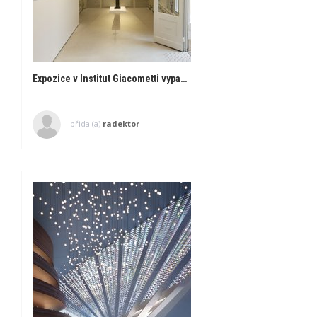
Expozice v Institut Giacometti vypadá, jako by si mistr jen odskočil na cigaretu
přidal(a)
radektor