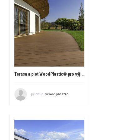
Terasa a plot WoodPlastic® pro výjimečný dům v Brně
přidal(a)
Woodplastic