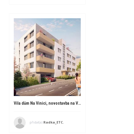
Vila dům Na Vinici, novostavba na Vinohradech z dílny PSN
přidal(a)
Radka_ETC.