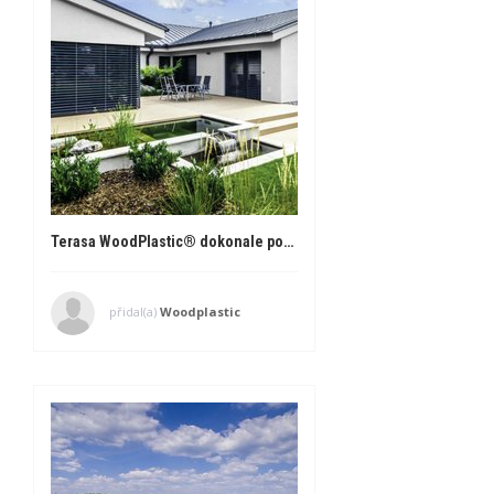
Terasa WoodPlastic® dokonale podtrhuje vybraný vkus majitelů
přidal(a)
Woodplastic