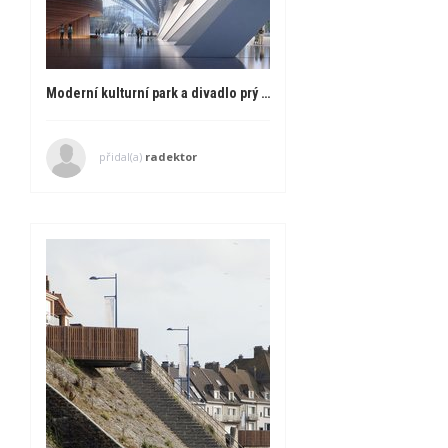
Moderní kulturní park a divadlo prý vyroste v Sing-Tchaj
přidal(a)
radektor