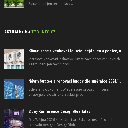
žaluzií není jen technickou…
AKTUÁLNĚ NA
TZB-INFO.CZ
Klimatizace a venkovní žaluzie: nejde jen o peníze, ale i o právo
Instalace venkovní jednotky klimatizace nebo venkovních
žaluzií není jen technickou…
Návrh Strategie renovací budov dle směrnice 2024/1275/EU o energetické náročnosti budov
Schválený dokument představuje prozatímní verzi
strategie a slouží jako základ pro…
2 dny Konference DesignBlok Talks
6. a 7. října 2026 se v rámci pražského mezinárodního
festivalu designu DesignBlok…