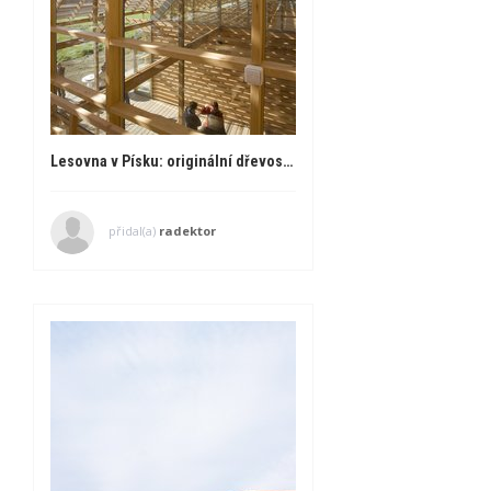
Lesovna v Písku: originální dřevostavba, se kterou byly problémy
přidal(a)
radektor