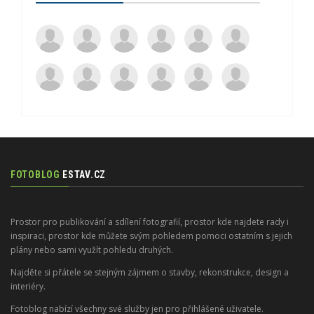
FOTOBLOG
ESTAV.CZ
Prostor pro publikování a sdílení fotografií, prostor kde najdete rady i
inspiraci, prostor kde můžete svým pohledem pomoci ostatním s jejich
plány nebo sami využít pohledu druhých.
Najděte si přátele se stejným zájmem o stavby, rekonstrukce, design a
interiéry.
Fotoblog nabízí všechny své služby jen pro přihlášené uživatele.