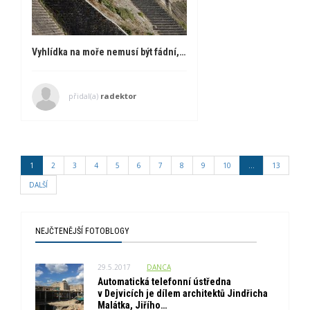
Vyhlídka na moře nemusí být fádní, ukazují Pseudonyme
přidal(a)
radektor
1
2
3
4
5
6
7
8
9
10
...
13
DALŠÍ
NEJČTENĚJŠÍ FOTOBLOGY
29.5.2017
DANCA
Automatická telefonní ústředna
v Dejvicích je dílem architektů Jindřicha
Malátka, Jiřího…