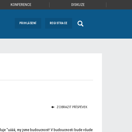
KONFERENCE
DISKUZE
PŘIHLÁŠENÍ
REGISTRACE
ZOBRAZIT PŘÍSPĚVEK
sděluje "uááá, my jsme budoucnost! V budoucnosti bude všude