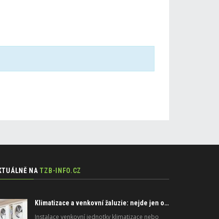
KTUÁLNĚ NA
TZB-INFO.CZ
Klimatizace a venkovní žaluzie: nejde jen o peníze, ale i o právo
Instalace venkovní jednotky klimatizace nebo