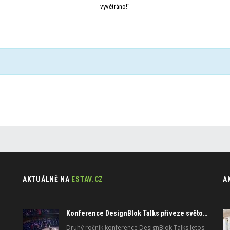
vyvětráno!"
AKTUÁLNĚ NA
ESTAV.CZ
A
Konference DesignBlok Talks přiveze světové osobnosti designu a architektury
Druhý ročník konference DesignBlok Talks letos