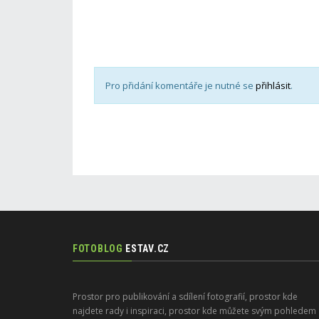
Pro přidání komentáře je nutné se
přihlásit
.
FOTOBLOG
ESTAV.CZ
Prostor pro publikování a sdílení fotografií, prostor kde
najdete rady i inspiraci, prostor kde můžete svým pohledem