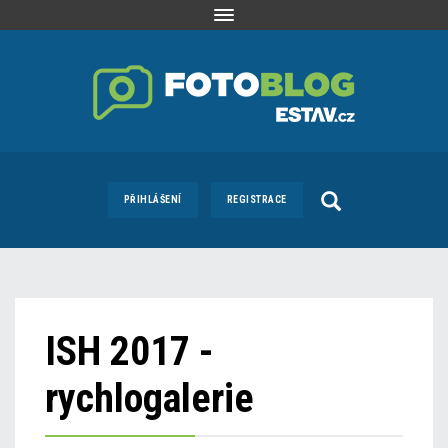
Toggle
navigation
PŘIHLÁŠENÍ
REGISTRACE
ISH 2017 -
rychlogalerie