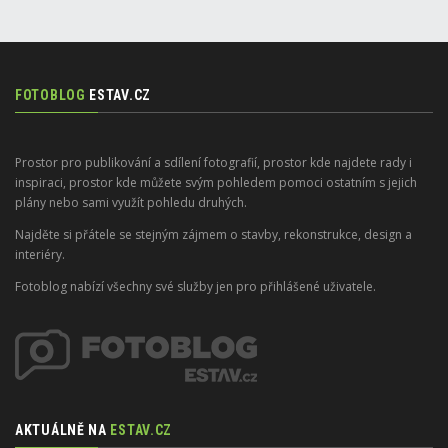
FOTOBLOG
ESTAV.CZ
Prostor pro publikování a sdílení fotografií, prostor kde najdete rady i
inspiraci, prostor kde můžete svým pohledem pomoci ostatním s jejich
plány nebo sami využít pohledu druhých.
Najděte si přátele se stejným zájmem o stavby, rekonstrukce, design a
interiéry.
Fotoblog nabízí všechny své služby jen pro přihlášené uživatele.
AKTUÁLNĚ NA
ESTAV.CZ