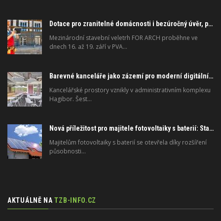
Dotace pro zranitelné domácnosti i bezúročný úvěr, poradenství na veletrhu FOR ARCH
Mezinárodní stavební veletrh FOR ARCH proběhne ve
dnech 16. až 19. září v PVA…
Barevné kanceláře jako zázemí pro moderní digitální média
Kancelářské prostory vznikly v administrativním komplexu
Hagibor. Šest…
Nová příležitost pro majitele fotovoltaiky s baterií: Stabilizujte elektrickou síť
Majitelům fotovoltaiky s baterií se otevřela díky rozšíření
působnosti…
AKTUÁLNĚ NA
TZB-INFO.CZ