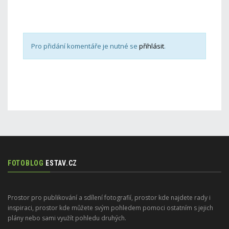
Pro přidání komentáře je nutné se
přihlásit
.
FOTOBLOG
ESTAV.CZ
Prostor pro publikování a sdílení fotografií, prostor kde najdete rady i
inspiraci, prostor kde můžete svým pohledem pomoci ostatním s jejich
plány nebo sami využít pohledu druhých.