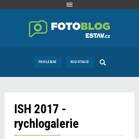
Toggle
navigation
PŘIHLÁŠENÍ
REGISTRACE
ISH 2017 -
rychlogalerie