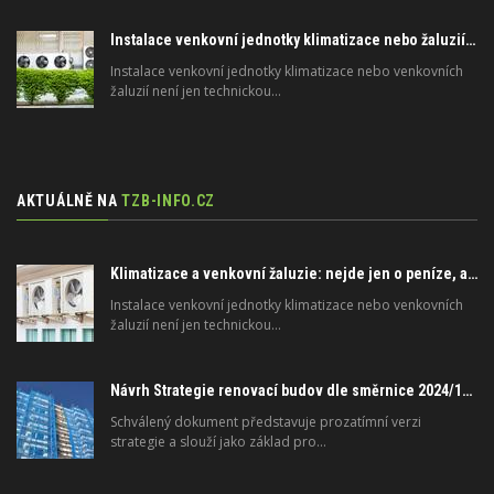
Instalace venkovní jednotky klimatizace nebo žaluzií podléhá jasným právním pravidlům
Instalace venkovní jednotky klimatizace nebo venkovních
žaluzií není jen technickou…
AKTUÁLNĚ NA
TZB-INFO.CZ
Klimatizace a venkovní žaluzie: nejde jen o peníze, ale i o právo
Instalace venkovní jednotky klimatizace nebo venkovních
žaluzií není jen technickou…
Návrh Strategie renovací budov dle směrnice 2024/1275/EU o energetické náročnosti budov
Schválený dokument představuje prozatímní verzi
strategie a slouží jako základ pro…