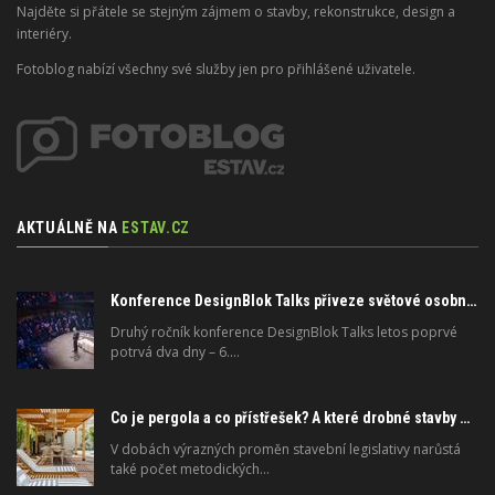
Najděte si přátele se stejným zájmem o stavby, rekonstrukce, design a
interiéry.
Fotoblog nabízí všechny své služby jen pro přihlášené uživatele.
AKTUÁLNĚ NA
ESTAV.CZ
Konference DesignBlok Talks přiveze světové osobnosti designu a architektury
Druhý ročník konference DesignBlok Talks letos poprvé
potrvá dva dny – 6.…
Co je pergola a co přístřešek? A které drobné stavby musíte povolovat? Pomůže metodika
V dobách výrazných proměn stavební legislativy narůstá
také počet metodických…