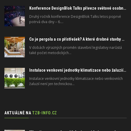
Konference DesignBlok Talks přiveze světové osobnosti designu a architektury
Druhý ročník konference DesignBlok Talks letos poprvé
potrvá dva dny – 6.…
Co je pergola a co přístřešek? A které drobné stavby musíte povolovat? Pomůže metodika
V dobách výrazných proměn stavební legislativy narůstá
také počet metodických…
Instalace venkovní jednotky klimatizace nebo žaluzií podléhá jasným právním pravidlům
Instalace venkovní jednotky klimatizace nebo venkovních
žaluzií není jen technickou…
AKTUÁLNĚ NA
TZB-INFO.CZ