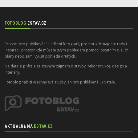
FOTOBLOG
ESTAV.CZ
Prostor pro publikování a sdílení fotografií, prostor kde najdete rady i
inspiraci, prostor kde můžete svým pohledem pomoci ostatním s jejich
plány nebo sami využít pohledu druhých.
Najděte si přátele se stejným zájmem o stavby, rekonstrukce, design a
interiéry.
Fotoblog nabízí všechny své služby jen pro přihlášené uživatele.
AKTUÁLNĚ NA
ESTAV.CZ