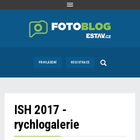
Toggle
navigation
PŘIHLÁŠENÍ
REGISTRACE
ISH 2017 -
rychlogalerie