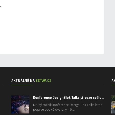
y
AKTUÁLNĚ NA
ESTAV.CZ
A
Konference DesignBlok Talks přiveze světové osobnosti designu a architektury
Druhý ročník konference DesignBlok Talks letos
poprvé potrvá dva dny – 6.…