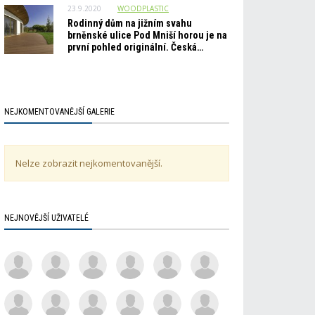
23.9.2020
WOODPLASTIC
Rodinný dům na jižním svahu
brněnské ulice Pod Mniší horou je na
první pohled originální. Česká…
NEJKOMENTOVANĚJŠÍ GALERIE
Nelze zobrazit nejkomentovanější.
NEJNOVĚJŠÍ UŽIVATELÉ