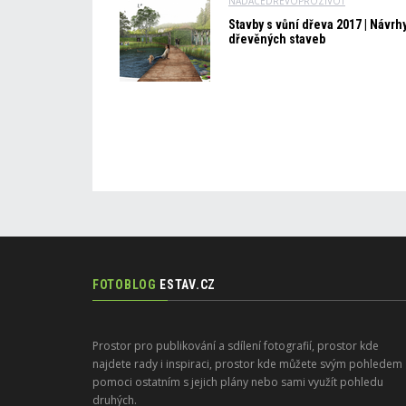
NADACEDREVOPROZIVOT
Stavby s vůní dřeva 2017 | Návrh
dřevěných staveb
FOTOBLOG
ESTAV.CZ
Prostor pro publikování a sdílení fotografií, prostor kde
najdete rady i inspiraci, prostor kde můžete svým pohledem
pomoci ostatním s jejich plány nebo sami využít pohledu
druhých.