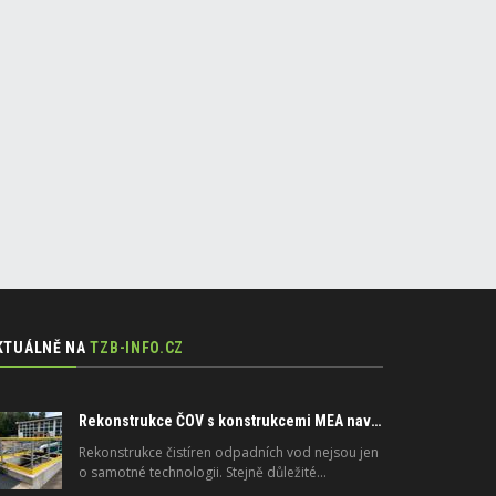
KTUÁLNĚ NA
TZB-INFO.CZ
Rekonstrukce ČOV s konstrukcemi MEA navrženými na dlouhou životnost
Rekonstrukce čistíren odpadních vod nejsou jen
o samotné technologii. Stejně důležité…