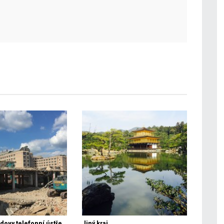
Demolice budovy telefonní ústředny v pražských Dejvicích
Jiný kraj ...