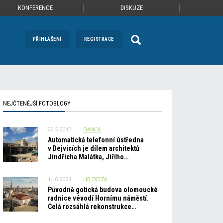
KONFERENCE
DISKUZE
PŘIHLÁŠENÍ
REGISTRACE
NEJČTENĚJŠÍ FOTOBLOGY
29.5.2017
DANCA
Automatická telefonní ústředna
v Dejvicích je dílem architektů
Jindřicha Malátka, Jiřího…
14.6.2021
HB_DELTA
Původně gotická budova olomoucké
radnice vévodí Hornímu náměstí.
Celá rozsáhlá rekonstrukce…