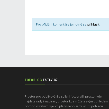
Pro přidání komentáře je nutné se
přihlásit
.
FOTOBLOG
ESTAV.CZ
Prostor pro publikování a sdílení fotografií, prostor kde
najdete rady i inspiraci, prostor kde můžete svým pohledem
pomoci ostatním s jejich plány nebo sami využít pohledu