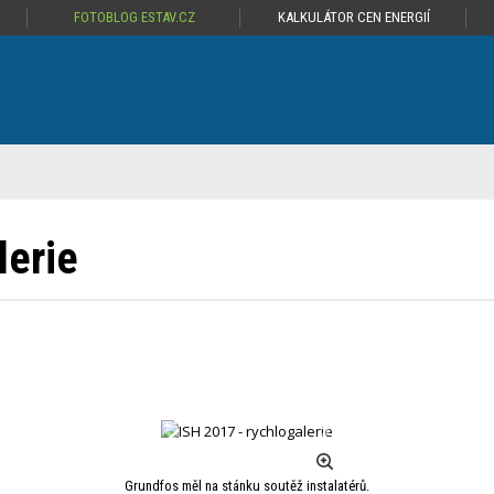
FOTOBLOG ESTAV.CZ
KALKULÁTOR CEN ENERGIÍ
lerie
Grundfos měl na stánku soutěž instalatérů.