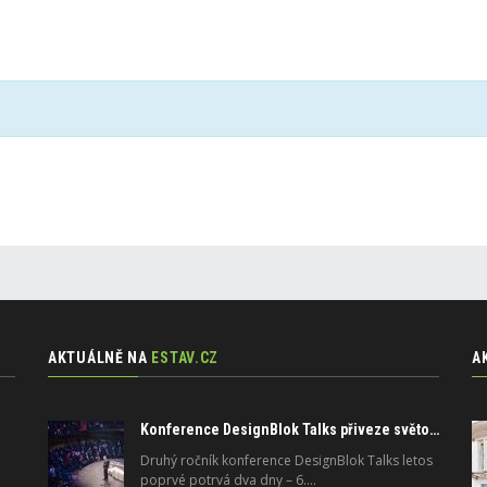
AKTUÁLNĚ NA
ESTAV.CZ
A
Konference DesignBlok Talks přiveze světové osobnosti designu a architektury
Druhý ročník konference DesignBlok Talks letos
poprvé potrvá dva dny – 6.…