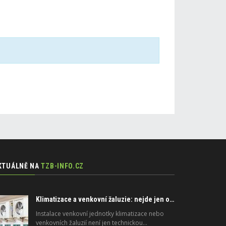
KTUÁLNĚ NA
TZB-INFO.CZ
Klimatizace a venkovní žaluzie: nejde jen o peníze, ale i o právo
Instalace venkovní jednotky klimatizace nebo
venkovních žaluzií není jen technickou…