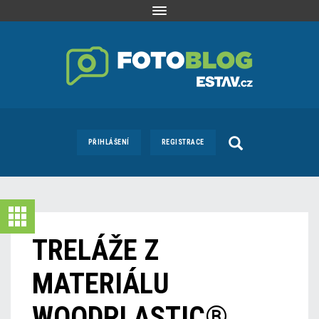
Toggle
navigation
PŘIHLÁŠENÍ
REGISTRACE
TRELÁŽE Z
MATERIÁLU
WOODPLASTIC®