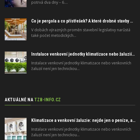
potrvá dva dny – 6.…
Co je pergola a co přístřešek? A které drobné stavby musíte povolovat? Pomůže metodika
V dobách výrazných proměn stavební legislativy narůstá
také počet metodických…
Instalace venkovní jednotky klimatizace nebo žaluzií podléhá jasným právním pravidlům
Instalace venkovní jednotky klimatizace nebo venkovních
žaluzií není jen technickou…
AKTUÁLNĚ NA
TZB-INFO.CZ
Klimatizace a venkovní žaluzie: nejde jen o peníze, ale i o právo
Instalace venkovní jednotky klimatizace nebo venkovních
žaluzií není jen technickou…