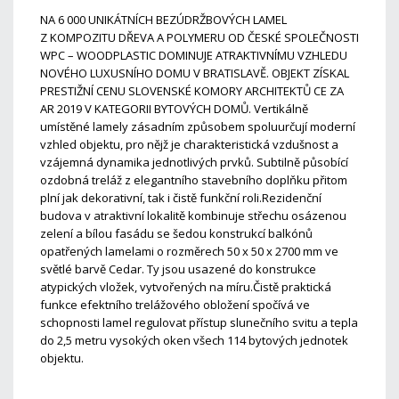
NA 6 000 UNIKÁTNÍCH BEZÚDRŽBOVÝCH LAMEL
Z KOMPOZITU DŘEVA A POLYMERU OD ČESKÉ SPOLEČNOSTI
WPC – WOODPLASTIC DOMINUJE ATRAKTIVNÍMU VZHLEDU
NOVÉHO LUXUSNÍHO DOMU V BRATISLAVĚ. OBJEKT ZÍSKAL
PRESTIŽNÍ CENU SLOVENSKÉ KOMORY ARCHITEKTŮ CE ZA
AR 2019 V KATEGORII BYTOVÝCH DOMŮ. Vertikálně
umístěné lamely zásadním způsobem spoluurčují moderní
vzhled objektu, pro nějž je charakteristická vzdušnost a
vzájemná dynamika jednotlivých prvků. Subtilně působící
ozdobná treláž z elegantního stavebního doplňku přitom
plní jak dekorativní, tak i čistě funkční roli.Rezidenční
budova v atraktivní lokalitě kombinuje střechu osázenou
zelení a bílou fasádu se šedou konstrukcí balkónů
opatřených lamelami o rozměrech 50 x 50 x 2700 mm ve
světlé barvě Cedar. Ty jsou usazené do konstrukce
atypických vložek, vytvořených na míru.Čistě praktická
funkce efektního trelážového obložení spočívá ve
schopnosti lamel regulovat přístup slunečního svitu a tepla
do 2,5 metru vysokých oken všech 114 bytových jednotek
objektu.