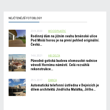
NEJČTENĚJŠÍ FOTOBLOGY
23.9.2020
WOODPLASTIC
Rodinný dům na jižním svahu brněnské ulice
Pod Mniší horou je na první pohled originální.
Česká…
14.6.2021
HB_DELTA
Původně gotická budova olomoucké radnice
vévodí Hornímu náměstí. Celá rozsáhlá
rekonstrukce…
29.5.2017
DANCA
Automatická telefonní ústředna v Dejvicích je
dílem architektů Jindřicha Malátka, Jiřího…