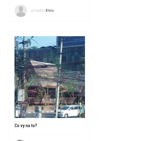
přidal(a)
Elvis
Co vy na to?