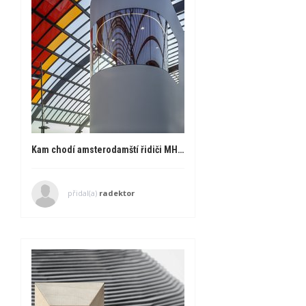
Kam chodí amsterodamští řidiči MHD na záchod?
přidal(a)
radektor