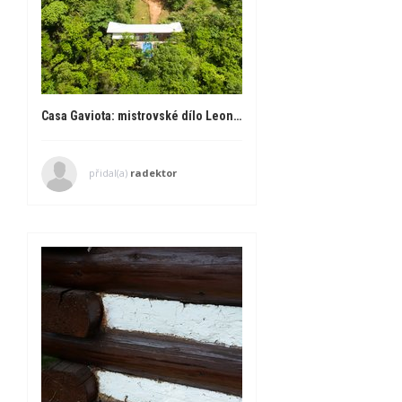
Casa Gaviota: mistrovské dílo Leonarda Jimenéze v Kostarice
přidal(a)
radektor