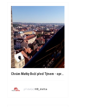
Chrám Matky Boží před Týnem - oprava krovu a střechy
přidal(a)
HB_delta