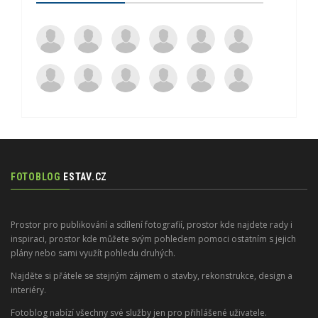
FOTOBLOG
ESTAV.CZ
Prostor pro publikování a sdílení fotografií, prostor kde najdete rady i
inspiraci, prostor kde můžete svým pohledem pomoci ostatním s jejich
plány nebo sami využít pohledu druhých.
Najděte si přátele se stejným zájmem o stavby, rekonstrukce, design a
interiéry.
Fotoblog nabízí všechny své služby jen pro přihlášené uživatele.