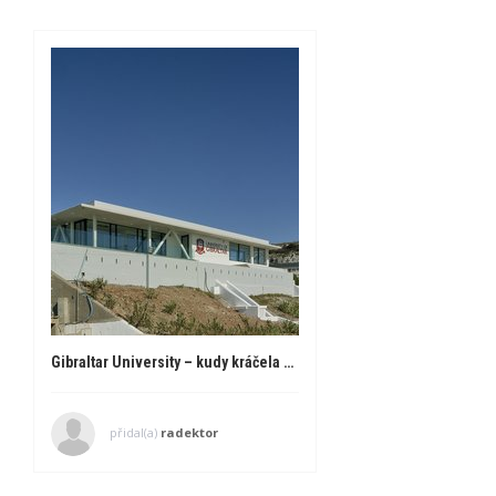
Gibraltar University – kudy kráčela historie
přidal(a)
radektor