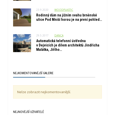
23.9.2020
WOODPLASTIC
Rodinný dům na jižním svahu brněnské
ulice Pod Mniší horou je na první pohled…
29.5.2017
DANCA
Automatická telefonní ústředna
v Dejvicích je dílem architektů Jindřicha
Malátka, Jiřího…
NEJKOMENTOVANĚJŠÍ GALERIE
Nelze zobrazit nejkomentovanější.
NEJNOVĚJŠÍ UŽIVATELÉ