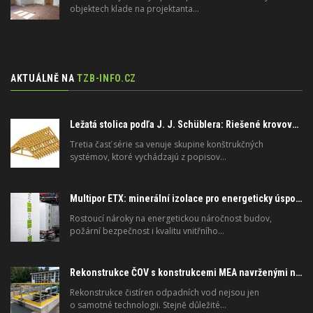
objektech klade na projektanta…
AKTUÁLNĚ NA
TZB-INFO.CZ
Ležatá stolica podľa J. J. Schüblera: Riešené krovové systémy, 3. časť
Tretia časť série sa venuje skupine konštrukčných
systémov, ktoré vychádzajú z popisov…
Multipor ETX: minerální izolace pro energeticky úsporné a požárně bezpečné stavby
Rostoucí nároky na energetickou náročnost budov,
požární bezpečnost i kvalitu vnitřního…
Rekonstrukce ČOV s konstrukcemi MEA navrženými na dlouhou životnost
Rekonstrukce čistíren odpadních vod nejsou jen
o samotné technologii. Stejně důležité…