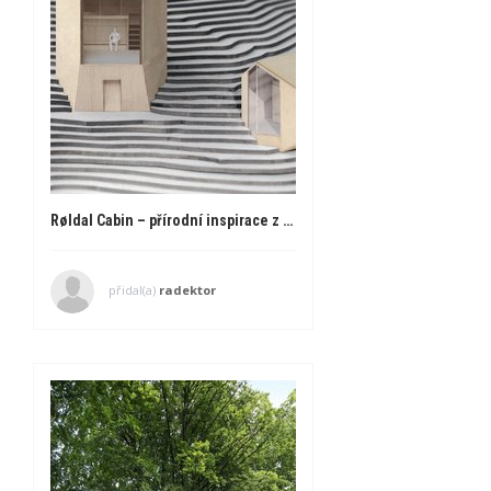
Røldal Cabin – přírodní inspirace z Norska
přidal(a)
radektor