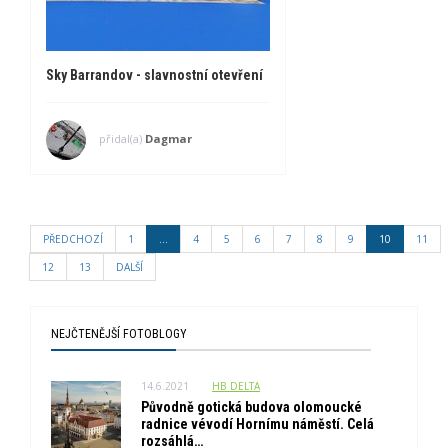
Sky Barrandov - slavnostní otevření
přidal(a)
Dagmar
PŘEDCHOZÍ
1
...
4
5
6
7
8
9
10
11
12
13
DALŠÍ
NEJČTENĚJŠÍ FOTOBLOGY
14.6.2021
HB_DELTA
Původně gotická budova olomoucké
radnice vévodí Hornímu náměstí. Celá
rozsáhlá…