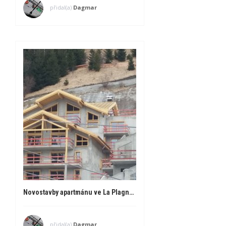
přidal(a)
Dagmar
Novostavby apartmánu ve La Plagne, Francie
přidal(a)
Dagmar