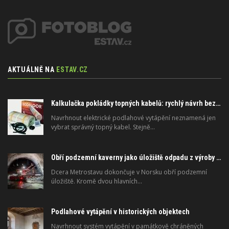
AKTUÁLNĚ NA
ESTAV.CZ
Kalkulačka pokládky topných kabelů: rychlý návrh bez složitého počítání
Navrhnout elektrické podlahové vytápění neznamená jen
vybrat správný topný kabel. Stejně…
Obří podzemní kaverny jako úložiště odpadu z výroby zinku
Dcera Metrostavu dokončuje v Norsku obří podzemní
úložiště. Kromě dvou hlavních…
Podlahové vytápění v historických objektech
Navrhnout systém vytápění v památkově chráněných