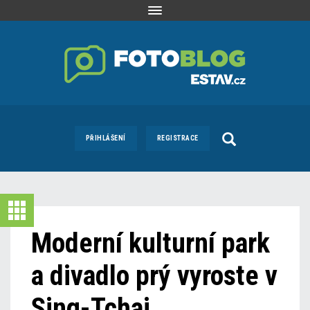
Toggle
navigation
PŘIHLÁŠENÍ
REGISTRACE
Moderní kulturní park
a divadlo prý vyroste v
Sing-Tchaj