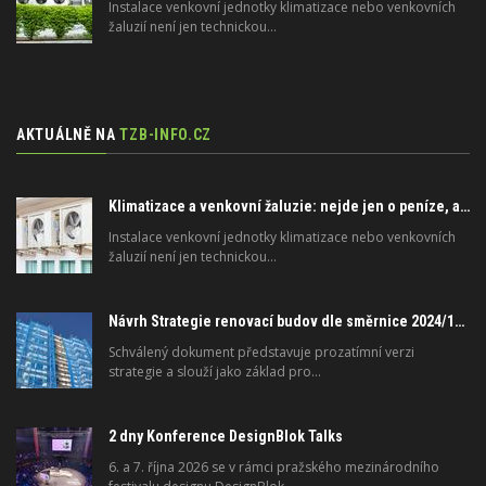
Instalace venkovní jednotky klimatizace nebo venkovních
žaluzií není jen technickou…
AKTUÁLNĚ NA
TZB-INFO.CZ
Klimatizace a venkovní žaluzie: nejde jen o peníze, ale i o právo
Instalace venkovní jednotky klimatizace nebo venkovních
žaluzií není jen technickou…
Návrh Strategie renovací budov dle směrnice 2024/1275/EU o energetické náročnosti budov
Schválený dokument představuje prozatímní verzi
strategie a slouží jako základ pro…
2 dny Konference DesignBlok Talks
6. a 7. října 2026 se v rámci pražského mezinárodního