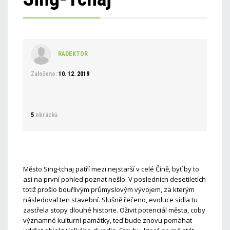
RADEKTOR
Založeno:
10. 12. 2019
5
obrázků
Město Sing-tchaj patří mezi nejstarší v celé Číně, byť by to
asi na první pohled poznat nešlo. V posledních desetiletích
totiž prošlo bouřlivým průmyslovým vývojem, za kterým
následoval ten stavební. Slušně řečeno, evoluce sídla tu
zastřela stopy dlouhé historie. Oživit potenciál města, coby
významné kulturní památky, teď bude znovu pomáhat