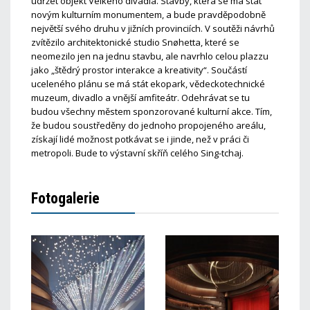
udržet objekt Velkého divadla. Stavby, která se má stát
novým kulturním monumentem, a bude pravděpodobně
největší svého druhu v jižních provinciích. V soutěži návrhů
zvítězilo architektonické studio Snøhetta, které se
neomezilo jen na jednu stavbu, ale navrhlo celou plazzu
jako „štědrý prostor interakce a kreativity“. Součástí
uceleného plánu se má stát ekopark, vědeckotechnické
muzeum, divadlo a vnější amfiteátr. Odehrávat se tu
budou všechny městem sponzorované kulturní akce. Tím,
že budou soustředěny do jednoho propojeného areálu,
získají lidé možnost potkávat se i jinde, než v práci či
metropoli. Bude to výstavní skříň celého Sing-tchaj.
Fotogalerie