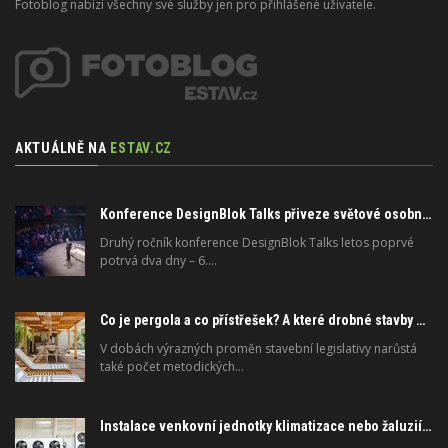
Fotoblog nabízí všechny své služby jen pro přihlášené uživatele.
AKTUÁLNĚ NA
ESTAV.CZ
Konference DesignBlok Talks přiveze světové osobnosti designu a architektury
Druhý ročník konference DesignBlok Talks letos poprvé
potrvá dva dny – 6.…
Co je pergola a co přístřešek? A které drobné stavby musíte povolovat? Pomůže metodika
V dobách výrazných proměn stavební legislativy narůstá
také počet metodických…
Instalace venkovní jednotky klimatizace nebo žaluzií podléhá jasným právním pravidlům