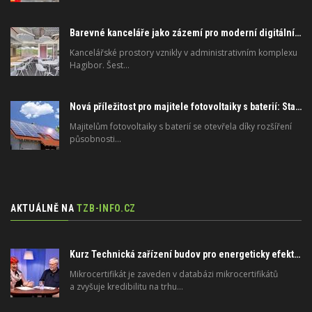
Barevné kanceláře jako zázemí pro moderní digitální média
Kancelářské prostory vznikly v administrativním komplexu
Hagibor. Šest…
Nová příležitost pro majitele fotovoltaiky s baterií: Stabilizujte elektrickou síť
Majitelům fotovoltaiky s baterií se otevřela díky rozšíření
působnosti…
AKTUÁLNĚ NA
TZB-INFO.CZ
Kurz Technická zařízení budov pro energeticky efektivní a zdravé budovy na FSv ČVUT
Mikrocertifikát je zaveden v databázi mikrocertifikátů
a zvyšuje kredibilitu na trhu…