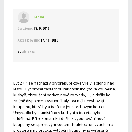
DANCA
Založeno:
13. 9. 2015
Aktualizováno:
14. 10. 2015
22
obrázků
Byt 2 + 1 se nachází v prvorepublikové vile v Jablonci nad
Nisou. Byt prošel částečnou rekonstrukcí (nová koupelna,
kuchyň, zbroušení parket, nové rozvody, ... ) a došlo ke
změně dispozice u vstupní haly. Byt měl nevyhovují
koupelnu, která byla tvořena jen sprchovým koutem.
Umyvadlo bylo umístěno v kuchyni a toaleta byla
oddělená. Při rekonstrukci došlo k vybudování nové
koupelny se sprchovým koutem, toaletou, umyvadlem a
prostorem na pračku. Vytápění koupelny je vyřešené