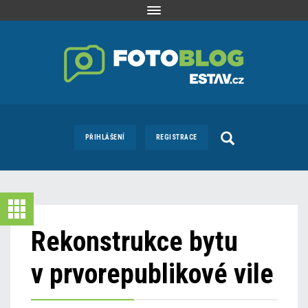
Toggle
navigation
PŘIHLÁŠENÍ
REGISTRACE
Rekonstrukce bytu
v prvorepublikové vile