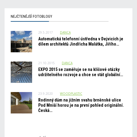
NEJČTENĚJŠÍ FOTOBLOGY
29.5.2017
DANCA
Automatická telefonní ústředna v Dejvicích je
dílem architektů Jindřicha Malátka, Jiřího…
21.10.2015
DANCA
EXPO 2015 se zaměřuje se na klíčové otázky
udržitelného rozvoje a chce se stát globální…
23.9.2020
WOODPLASTIC
Rodinný dům na jižním svahu brněnské ulice
Pod Mniší horou je na první pohled originální.
Česká…