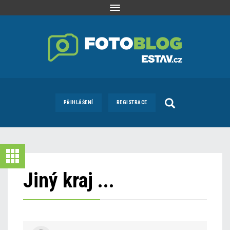
Toggle
navigation
PŘIHLÁŠENÍ
REGISTRACE
Jiný kraj ...