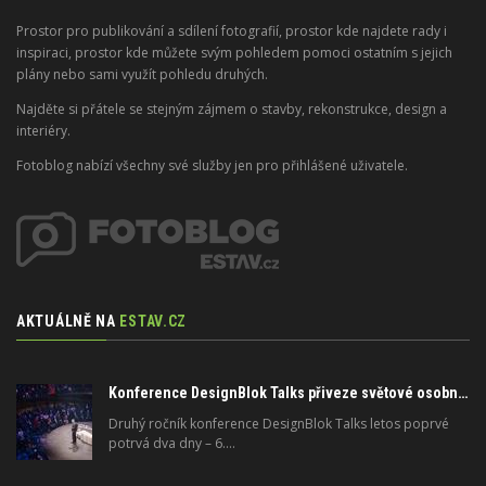
Prostor pro publikování a sdílení fotografií, prostor kde najdete rady i
inspiraci, prostor kde můžete svým pohledem pomoci ostatním s jejich
plány nebo sami využít pohledu druhých.
Najděte si přátele se stejným zájmem o stavby, rekonstrukce, design a
interiéry.
Fotoblog nabízí všechny své služby jen pro přihlášené uživatele.
AKTUÁLNĚ NA
ESTAV.CZ
Konference DesignBlok Talks přiveze světové osobnosti designu a architektury
Druhý ročník konference DesignBlok Talks letos poprvé
potrvá dva dny – 6.…