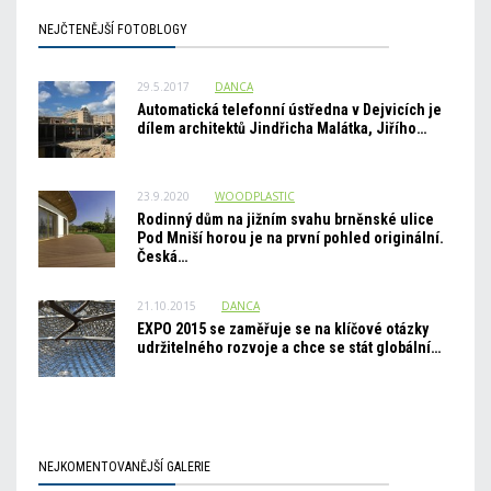
NEJČTENĚJŠÍ FOTOBLOGY
29.5.2017
DANCA
Automatická telefonní ústředna v Dejvicích je
dílem architektů Jindřicha Malátka, Jiřího…
23.9.2020
WOODPLASTIC
Rodinný dům na jižním svahu brněnské ulice
Pod Mniší horou je na první pohled originální.
Česká…
21.10.2015
DANCA
EXPO 2015 se zaměřuje se na klíčové otázky
udržitelného rozvoje a chce se stát globální…
NEJKOMENTOVANĚJŠÍ GALERIE