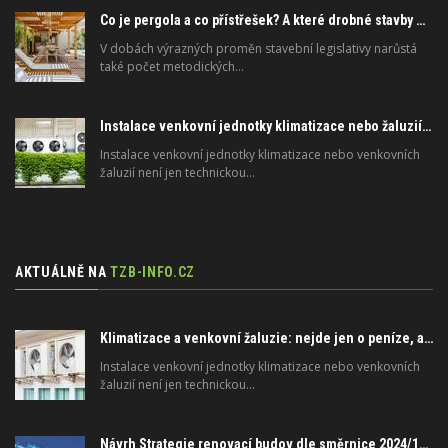
Co je pergola a co přístřešek? A které drobné stavby musíte povolovat? Pomůže metodika
V dobách výrazných proměn stavební legislativy narůstá
také počet metodických…
Instalace venkovní jednotky klimatizace nebo žaluzií podléhá jasným právním pravidlům
Instalace venkovní jednotky klimatizace nebo venkovních
žaluzií není jen technickou…
AKTUÁLNĚ NA
TZB-INFO.CZ
Klimatizace a venkovní žaluzie: nejde jen o peníze, ale i o právo
Instalace venkovní jednotky klimatizace nebo venkovních
žaluzií není jen technickou…
Návrh Strategie renovací budov dle směrnice 2024/1275/EU o energetické náročnosti budov