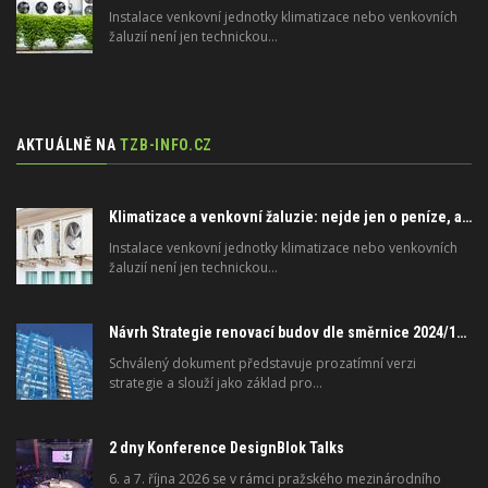
Instalace venkovní jednotky klimatizace nebo venkovních
žaluzií není jen technickou…
AKTUÁLNĚ NA
TZB-INFO.CZ
Klimatizace a venkovní žaluzie: nejde jen o peníze, ale i o právo
Instalace venkovní jednotky klimatizace nebo venkovních
žaluzií není jen technickou…
Návrh Strategie renovací budov dle směrnice 2024/1275/EU o energetické náročnosti budov
Schválený dokument představuje prozatímní verzi
strategie a slouží jako základ pro…
2 dny Konference DesignBlok Talks
6. a 7. října 2026 se v rámci pražského mezinárodního