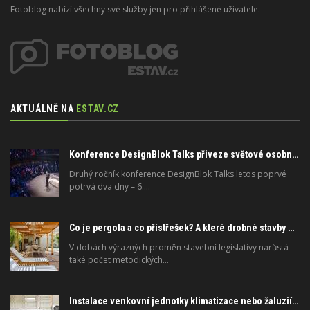
Fotoblog nabízí všechny své služby jen pro přihlášené uživatele.
AKTUÁLNĚ NA
ESTAV.CZ
Konference DesignBlok Talks přiveze světové osobnosti designu a architektury
Druhý ročník konference DesignBlok Talks letos poprvé
potrvá dva dny – 6.…
Co je pergola a co přístřešek? A které drobné stavby musíte povolovat? Pomůže metodika
V dobách výrazných proměn stavební legislativy narůstá
také počet metodických…
Instalace venkovní jednotky klimatizace nebo žaluzií podléhá jasným právním pravidlům