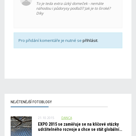
To je teda extra úzký domeček - nemáte
náhodou i půdorysy podlaží? Jak je to široké?
Díky
Pro přidání komentáře je nutné se
přihlásit
.
NEJČTENĚJŠÍ FOTOBLOGY
21.10.2015
DANCA
EXPO 2015 se zaměřuje se na klíčové otázky
udržitelného rozvoje a chce se stát globální…