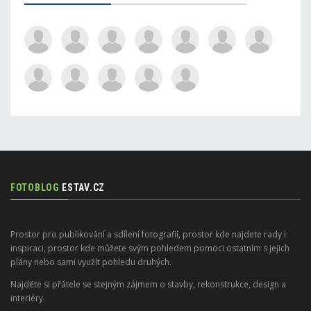
FOTOBLOG
ESTAV.CZ
Prostor pro publikování a sdílení fotografií, prostor kde najdete rady i
inspiraci, prostor kde můžete svým pohledem pomoci ostatním s jejich
plány nebo sami využít pohledu druhých.
Najděte si přátele se stejným zájmem o stavby, rekonstrukce, design a
interiéry.