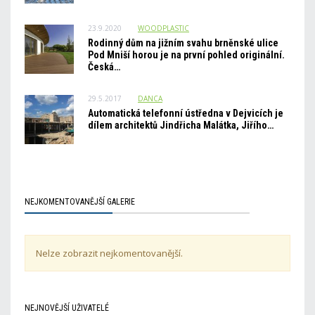
23.9.2020
WOODPLASTIC
Rodinný dům na jižním svahu brněnské ulice
Pod Mniší horou je na první pohled originální.
Česká…
29.5.2017
DANCA
Automatická telefonní ústředna v Dejvicích je
dílem architektů Jindřicha Malátka, Jiřího…
NEJKOMENTOVANĚJŠÍ GALERIE
Nelze zobrazit nejkomentovanější.
NEJNOVĚJŠÍ UŽIVATELÉ