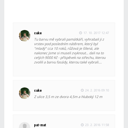
cake
17. 10. 2017 12:47
Tu barvu mě vybrali památkáři, vyhrabali ji z
vrstev pod posledním nátěrem, který byl
"mladý" cca 10 roků, růžová je šílená, ale
nakonec jsme si museli zvyknout... dali na to
celých 9000 Kč - příspěvek na střechu, kterou
zvolili a barvu fasády, kterou také vybrali....
cake
24. 2. 2016 09:10
Z ulice 3,5 m ze dvora 4,5m a hluboký 12 m
pat-mat
23. 2. 2016 11:58