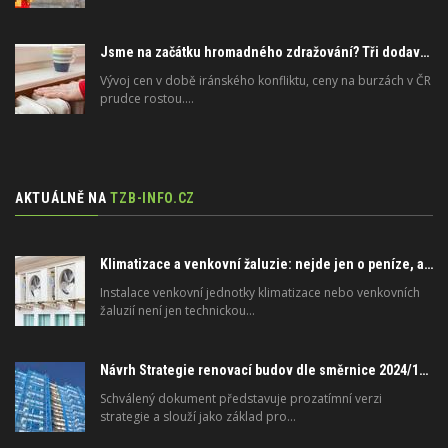
Jsme na začátku hromadného zdražování? Tři dodavatelé zvýšili ceny
Vývoj cen v době iránského konfliktu, ceny na burzách v ČR
prudce rostou.…
AKTUÁLNĚ NA
TZB-INFO.CZ
Klimatizace a venkovní žaluzie: nejde jen o peníze, ale i o právo
Instalace venkovní jednotky klimatizace nebo venkovních
žaluzií není jen technickou…
Návrh Strategie renovací budov dle směrnice 2024/1275/EU o energetické náročnosti budov
Schválený dokument představuje prozatímní verzi
strategie a slouží jako základ pro…