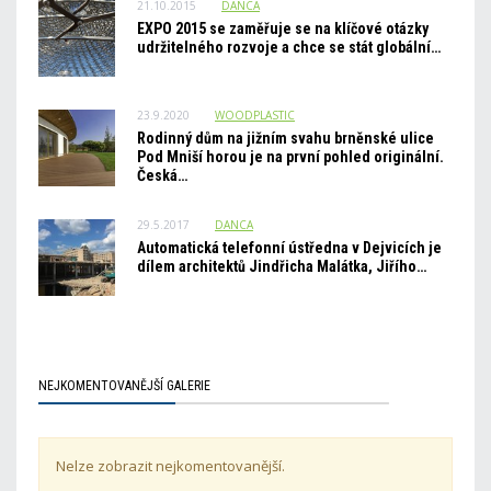
21.10.2015
DANCA
EXPO 2015 se zaměřuje se na klíčové otázky
udržitelného rozvoje a chce se stát globální…
23.9.2020
WOODPLASTIC
Rodinný dům na jižním svahu brněnské ulice
Pod Mniší horou je na první pohled originální.
Česká…
29.5.2017
DANCA
Automatická telefonní ústředna v Dejvicích je
dílem architektů Jindřicha Malátka, Jiřího…
NEJKOMENTOVANĚJŠÍ GALERIE
Nelze zobrazit nejkomentovanější.