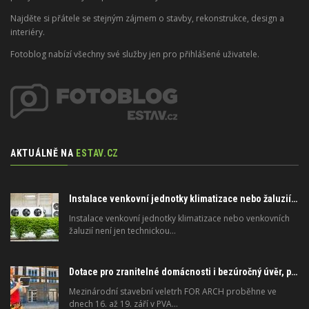
Najděte si přátele se stejným zájmem o stavby, rekonstrukce, design a
interiéry.
Fotoblog nabízí všechny své služby jen pro přihlášené uživatele.
AKTUÁLNĚ NA
ESTAV.CZ
Instalace venkovní jednotky klimatizace nebo žaluzií podléhá jasným právním pravidlům
Instalace venkovní jednotky klimatizace nebo venkovních
žaluzií není jen technickou…
Dotace pro zranitelné domácnosti i bezúročný úvěr, poradenství na veletrhu FOR ARCH
Mezinárodní stavební veletrh FOR ARCH proběhne ve
dnech 16. až 19. září v PVA…