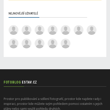
NEJNOVĚJŠÍ UŽIVATELÉ
FOTOBLOG
ESTAV.CZ
Prostor pro publikování a sdílení fotografií, prostor kde najdete rady i
inspiraci, prostor kde můžete svým pohledem pomoci ostatním s jejich
plány nebo sami využít pohledu druhých.