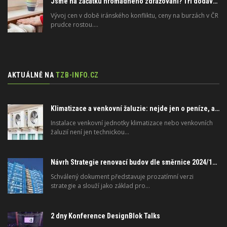
Jsme na začátku hromadného zdražování? Tři dodavatelé zvýšili ceny
Vývoj cen v době iránského konfliktu, ceny na burzách v ČR
prudce rostou.…
AKTUÁLNĚ NA
TZB-INFO.CZ
Klimatizace a venkovní žaluzie: nejde jen o peníze, ale i o právo
Instalace venkovní jednotky klimatizace nebo venkovních
žaluzií není jen technickou…
Návrh Strategie renovací budov dle směrnice 2024/1275/EU o energetické náročnosti budov
Schválený dokument představuje prozatímní verzi
strategie a slouží jako základ pro…
2 dny Konference DesignBlok Talks