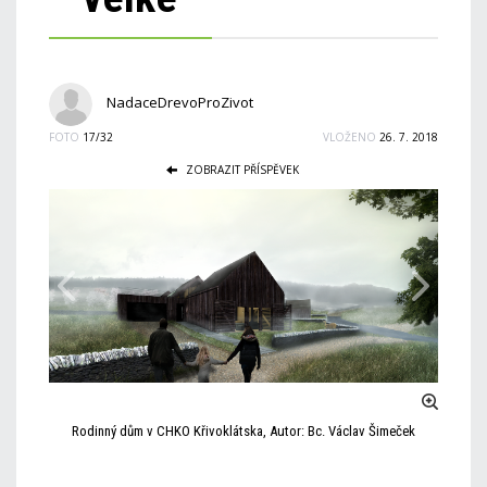
NadaceDrevoProZivot
FOTO
17/32
VLOŽENO
26. 7. 2018
ZOBRAZIT PŘÍSPĚVEK
Rodinný dům v CHKO Křivoklátska, Autor: Bc. Václav Šimeček