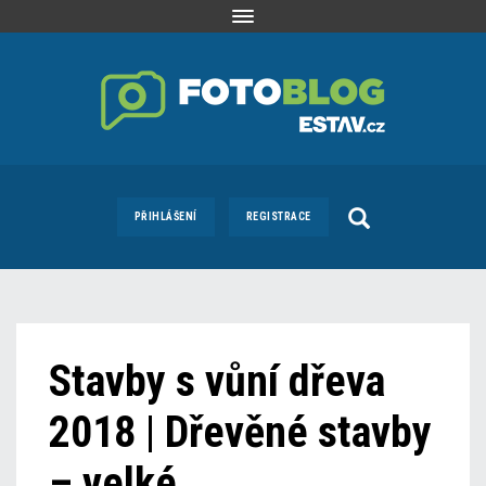
Toggle
navigation
PŘIHLÁŠENÍ
REGISTRACE
Stavby s vůní dřeva
2018 | Dřevěné stavby
– velké