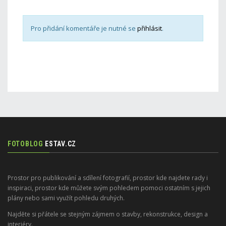
Pro přidání komentáře je nutné se
přihlásit
.
FOTOBLOG
ESTAV.CZ
Prostor pro publikování a sdílení fotografií, prostor kde najdete rady i
inspiraci, prostor kde můžete svým pohledem pomoci ostatním s jejich
plány nebo sami využít pohledu druhých.
Najděte si přátele se stejným zájmem o stavby, rekonstrukce, design a
interiéry.