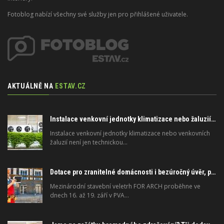
Fotoblog nabízí všechny své služby jen pro přihlášené uživatele.
AKTUÁLNĚ NA
ESTAV.CZ
Instalace venkovní jednotky klimatizace nebo žaluzií podléhá jasným právním pravidlům
Instalace venkovní jednotky klimatizace nebo venkovních
žaluzií není jen technickou…
Dotace pro zranitelné domácnosti i bezúročný úvěr, poradenství na veletrhu FOR ARCH
Mezinárodní stavební veletrh FOR ARCH proběhne ve
dnech 16. až 19. září v PVA…