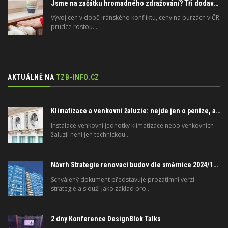
Jsme na začátku hromadného zdražování? Tři dodavatelé zvýšili ceny
Vývoj cen v době iránského konfliktu, ceny na burzách v ČR
prudce rostou.…
AKTUÁLNĚ NA
TZB-INFO.CZ
Klimatizace a venkovní žaluzie: nejde jen o peníze, ale i o právo
Instalace venkovní jednotky klimatizace nebo venkovních
žaluzií není jen technickou…
Návrh Strategie renovací budov dle směrnice 2024/1275/EU o energetické náročnosti budov
Schválený dokument představuje prozatímní verzi
strategie a slouží jako základ pro…
2 dny Konference DesignBlok Talks