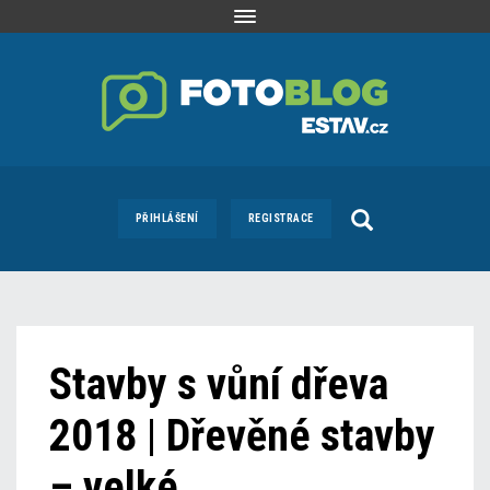
Toggle
navigation
PŘIHLÁŠENÍ
REGISTRACE
Stavby s vůní dřeva
2018 | Dřevěné stavby
– velké