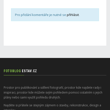
Pro přidání komentáře je nutné se
přihlásit
.
FOTOBLOG
ESTAV.CZ
Prostor pro publikování a sdílení fotografií, prostor kde najdete rady i
inspiraci, prostor kde můžete svým pohledem pomoci ostatním s jejich
plány nebo sami využít pohledu druhých.
Najděte si přátele se stejným zájmem o stavby, rekonstrukce, design a