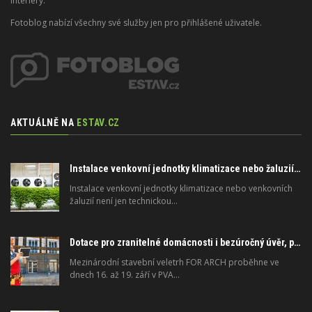
interiéry.
Fotoblog nabízí všechny své služby jen pro přihlášené uživatele.
AKTUÁLNĚ NA
ESTAV.CZ
Instalace venkovní jednotky klimatizace nebo žaluzií podléhá jasným právním pravidlům
Instalace venkovní jednotky klimatizace nebo venkovních
žaluzií není jen technickou…
Dotace pro zranitelné domácnosti i bezúročný úvěr, poradenství na veletrhu FOR ARCH
Mezinárodní stavební veletrh FOR ARCH proběhne ve
dnech 16. až 19. září v PVA…