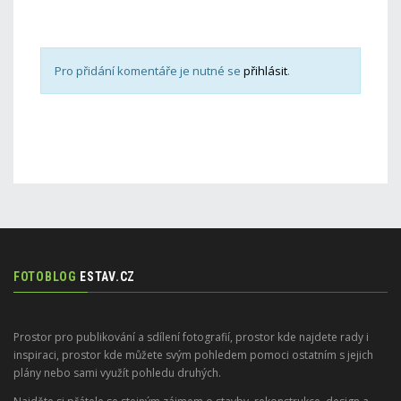
Pro přidání komentáře je nutné se
přihlásit
.
FOTOBLOG
ESTAV.CZ
Prostor pro publikování a sdílení fotografií, prostor kde najdete rady i
inspiraci, prostor kde můžete svým pohledem pomoci ostatním s jejich
plány nebo sami využít pohledu druhých.