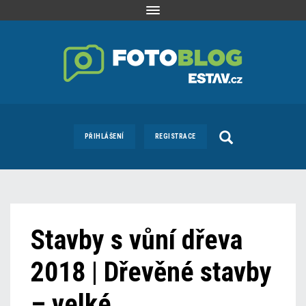
Toggle
navigation
PŘIHLÁŠENÍ
REGISTRACE
Stavby s vůní dřeva
2018 | Dřevěné stavby
– velké