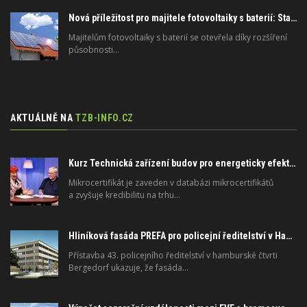
Nová příležitost pro majitele fotovoltaiky s baterií: Stabilizujte elektrickou síť
Majitelům fotovoltaiky s baterií se otevřela díky rozšíření
působnosti…
AKTUÁLNĚ NA
TZB-INFO.CZ
Kurz Technická zařízení budov pro energeticky efektivní a zdravé budovy na FSv ČVUT
Mikrocertifikát je zaveden v databázi mikrocertifikátů
a zvyšuje kredibilitu na trhu…
Hliníková fasáda PREFA pro policejní ředitelství v Hamburku: technické řešení s dlouhou životností
Přístavba 43. policejního ředitelství v hamburské čtvrti
Bergedorf ukazuje, že fasáda…