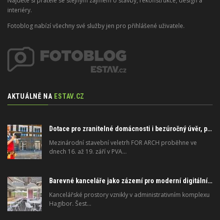
Najděte si přátele se stejným zájmem o stavby, rekonstrukce, design a
interiéry.
Fotoblog nabízí všechny své služby jen pro přihlášené uživatele.
AKTUÁLNĚ NA
ESTAV.CZ
Dotace pro zranitelné domácnosti i bezúročný úvěr, poradenství na veletrhu FOR ARCH
Mezinárodní stavební veletrh FOR ARCH proběhne ve
dnech 16. až 19. září v PVA…
Barevné kanceláře jako zázemí pro moderní digitální média
Kancelářské prostory vznikly v administrativním komplexu
Hagibor. Šest…