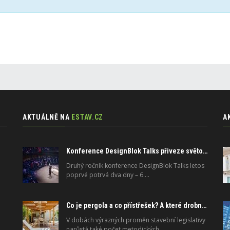
AKTUÁLNĚ NA
ESTAV.CZ
A
Konference DesignBlok Talks přiveze světové osobnosti designu a architektury
Druhý ročník konference DesignBlok Talks letos
poprvé potrvá dva dny – 6.…
Co je pergola a co přístřešek? A které drobné stavby musíte povolovat? Pomůže metodika
V dobách výrazných proměn stavební legislativy
narůstá také počet metodických…