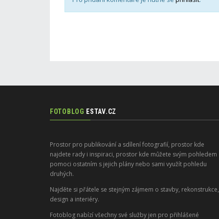
FOTOBLOG
ESTAV.CZ
Prostor pro publikování a sdílení fotografií, prostor kde
najdete rady i inspiraci, prostor kde můžete svým pohledem
pomoci ostatním s jejich plány nebo sami využít pohledu
druhých.
Najděte si přátele se stejným zájmem o stavby, rekonstrukce,
design a interiéry.
Fotoblog nabízí všechny své služby jen pro přihlášené