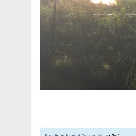
Pro přidání komentáře je nutné se
přihlásit
.