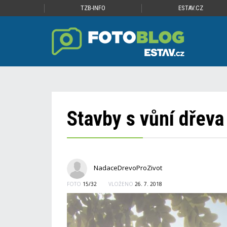
TZB-INFO
ESTAV.CZ
Stavby s vůní dřeva
NadaceDrevoProZivot
FOTO
15/32
VLOŽENO
26. 7. 2018