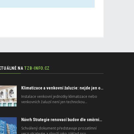
KTUÁLNĚ NA
TZB-INFO.CZ
Klimatizace a venkovní žaluzie: nejde jen o peníze, ale i o právo
Instalace venkovní jednotky klimatizace nebo
venkovních žaluzií není jen technickou…
Návrh Strategie renovací budov dle směrnice 2024/1275/EU o energetické náročnosti budov
Schválený dokument představuje prozatímní
verzi strategie a slouží jako základ pro…