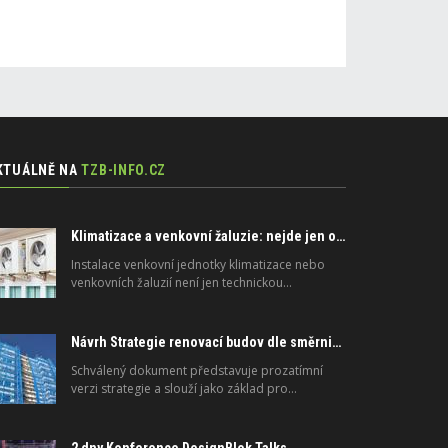
KTUÁLNĚ NA
TZB-INFO.CZ
Klimatizace a venkovní žaluzie: nejde jen o peníze, ale i o právo
Instalace venkovní jednotky klimatizace nebo
venkovních žaluzií není jen technickou…
Návrh Strategie renovací budov dle směrnice 2024/1275/EU o energetické náročnosti budov
Schválený dokument představuje prozatímní
verzi strategie a slouží jako základ pro…