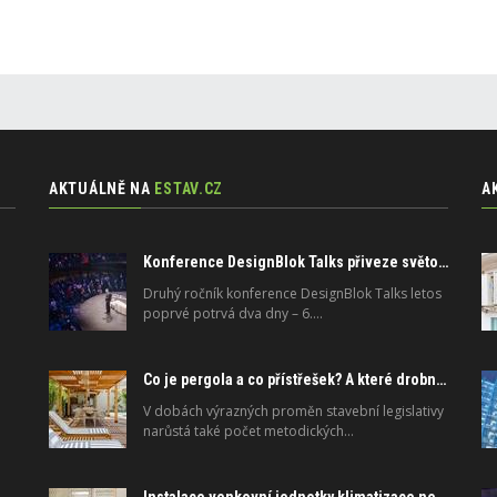
AKTUÁLNĚ NA
ESTAV.CZ
A
Konference DesignBlok Talks přiveze světové osobnosti designu a architektury
Druhý ročník konference DesignBlok Talks letos
poprvé potrvá dva dny – 6.…
Co je pergola a co přístřešek? A které drobné stavby musíte povolovat? Pomůže metodika
V dobách výrazných proměn stavební legislativy
narůstá také počet metodických…