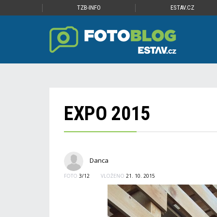
TZB-INFO
ESTAV.CZ
EXPO 2015
Danca
FOTO
3/12
VLOŽENO
21. 10. 2015