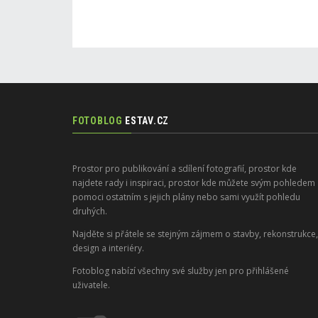
FOTOBLOG
ESTAV.CZ
Prostor pro publikování a sdílení fotografií, prostor kde
najdete rady i inspiraci, prostor kde můžete svým pohledem
pomoci ostatním s jejich plány nebo sami využít pohledu
druhých.
Najděte si přátele se stejným zájmem o stavby, rekonstrukce,
design a interiéry.
Fotoblog nabízí všechny své služby jen pro přihlášené
uživatele.