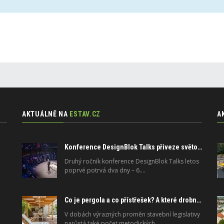
AKTUÁLNĚ NA
ESTAV.CZ
A
Konference DesignBlok Talks přiveze světové osobnosti designu a architektury
Druhý ročník konference DesignBlok Talks letos
poprvé potrvá dva dny – 6.…
Co je pergola a co přístřešek? A které drobné stavby musíte povolovat? Pomůže metodika
V dobách výrazných proměn stavební legislativy
narůstá také počet metodických…