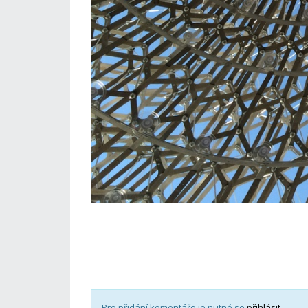
Pro přidání komentáře je nutné se
přihlásit
.