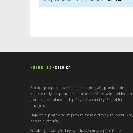
FOTOBLOG
ESTAV.CZ
Prostor pro publikování a sdílení fotografií, prostor kde
najdete rady i inspiraci, prostor kde můžete svým pohledem
pomoci ostatním s jejich plány nebo sami využít pohledu
druhých.
Najděte si přátele se stejným zájmem o stavby, rekonstrukce,
design a interiéry.
Fotoblog nabízí všechny své služby jen pro přihlášené