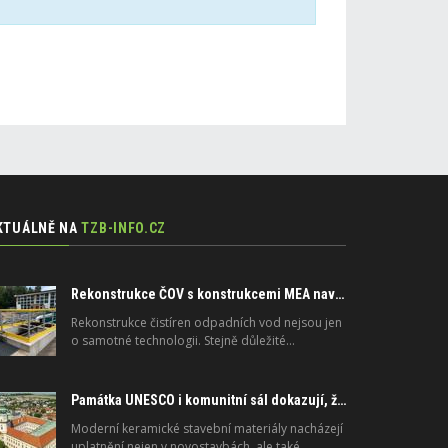
KTUÁLNĚ NA
TZB-INFO.CZ
Rekonstrukce ČOV s konstrukcemi MEA navrženými na dlouhou životnost
Rekonstrukce čistíren odpadních vod nejsou jen
o samotné technologii. Stejně důležité…
Památka UNESCO i komunitní sál dokazují, že moderní materiály nejsou jen pro novostavby
Moderní keramické stavební materiály nacházejí
uplatnění nejen v novostavbách, ale také…