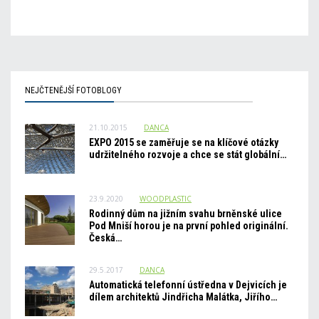
NEJČTENĚJŠÍ FOTOBLOGY
21.10.2015
DANCA
EXPO 2015 se zaměřuje se na klíčové otázky
udržitelného rozvoje a chce se stát globální…
23.9.2020
WOODPLASTIC
Rodinný dům na jižním svahu brněnské ulice
Pod Mniší horou je na první pohled originální.
Česká…
29.5.2017
DANCA
Automatická telefonní ústředna v Dejvicích je
dílem architektů Jindřicha Malátka, Jiřího…