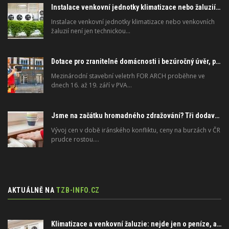
Instalace venkovní jednotky klimatizace nebo žaluzií podléhá jasným právním pravidlům
Instalace venkovní jednotky klimatizace nebo venkovních
žaluzií není jen technickou…
Dotace pro zranitelné domácnosti i bezúročný úvěr, poradenství na veletrhu FOR ARCH
Mezinárodní stavební veletrh FOR ARCH proběhne ve
dnech 16. až 19. září v PVA…
Jsme na začátku hromadného zdražování? Tři dodavatelé zvýšili ceny
Vývoj cen v době iránského konfliktu, ceny na burzách v ČR
prudce rostou.…
AKTUÁLNĚ NA
TZB-INFO.CZ
Klimatizace a venkovní žaluzie: nejde jen o peníze, ale i o právo