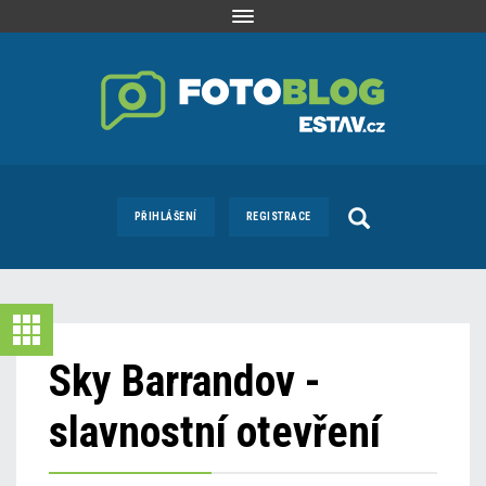
Toggle
navigation
PŘIHLÁŠENÍ
REGISTRACE
Sky Barrandov -
slavnostní otevření