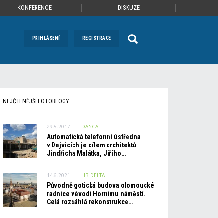
KONFERENCE
DISKUZE
PŘIHLÁŠENÍ
REGISTRACE
NEJČTENĚJŠÍ FOTOBLOGY
29.5.2017
DANCA
Automatická telefonní ústředna
v Dejvicích je dílem architektů
Jindřicha Malátka, Jiřího…
14.6.2021
HB_DELTA
Původně gotická budova olomoucké
radnice vévodí Hornímu náměstí.
Celá rozsáhlá rekonstrukce…