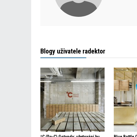
Blogy uživatele radektor
ºC (Do-C) Gotanda: ubytování budoucnosti
Blue Bottle 