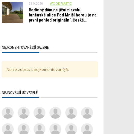
23.9.2020
WOODPLASTIC
Rodinný dům na jižním svahu
brněnské ulice Pod Mniší horou je na
první pohled originální. Česká…
NEJKOMENTOVANĚJŠÍ GALERIE
Nelze zobrazit nejkomentovanější.
NEJNOVĚJŠÍ UŽIVATELÉ