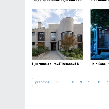
I „urputná a surová“ betonová budova může dávat v Chile pocit bezpečí
předchozí
1
...
8
9
10
11
1