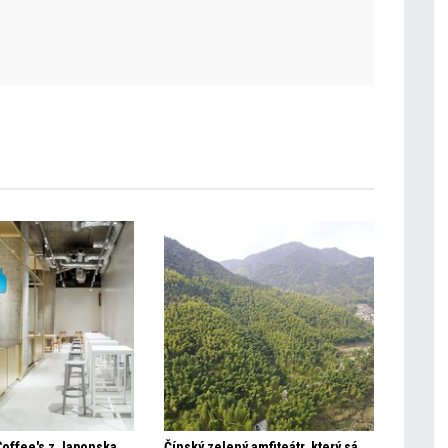
Coffee's z Japonska
Čínský zelený amfiteátr, který sám zvolna roste