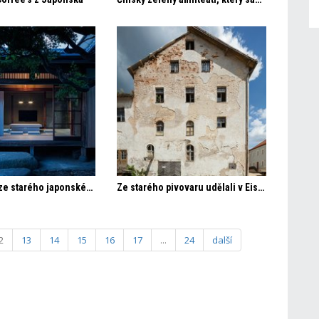
Hojo Sanci: ze starého japonského domu moderní rezidencí
Ze starého pivovaru udělali v Eislburnnu hotel
2
13
14
15
16
17
...
24
další