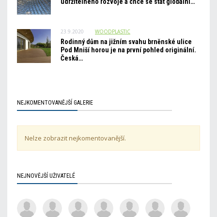
udržitelného rozvoje a chce se stát globální…
23.9.2020
WOODPLASTIC
Rodinný dům na jižním svahu brněnské ulice
Pod Mniší horou je na první pohled originální.
Česká…
NEJKOMENTOVANĚJŠÍ GALERIE
Nelze zobrazit nejkomentovanější.
NEJNOVĚJŠÍ UŽIVATELÉ