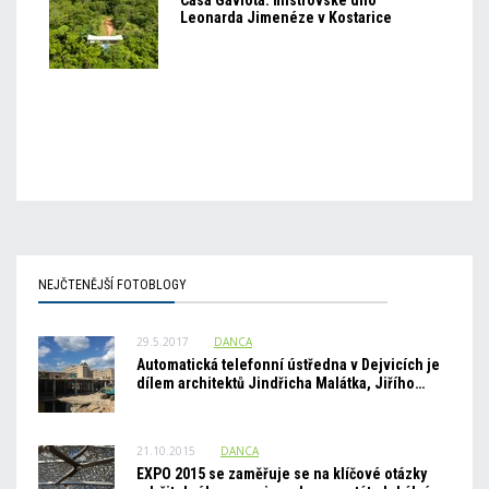
Casa Gaviota: mistrovské dílo
Leonarda Jimenéze v Kostarice
NEJČTENĚJŠÍ FOTOBLOGY
29.5.2017
DANCA
Automatická telefonní ústředna v Dejvicích je
dílem architektů Jindřicha Malátka, Jiřího…
21.10.2015
DANCA
EXPO 2015 se zaměřuje se na klíčové otázky