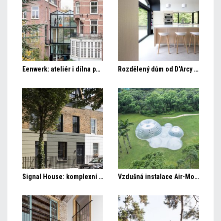
Eenwerk: ateliér i dílna pojatá jako výstavní skříň
Rozdělený dům od D'Arcy Jones
Signal House: komplexní rekonstrukce proměnila londýnský dům
Vzdušná instalace Air-Mountain je pavilon i skákací hrad