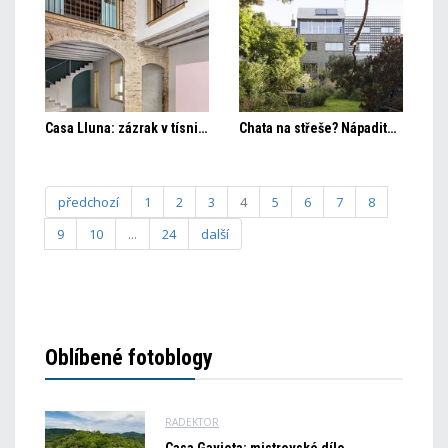
Casa Lluna: zázrak v tísnivém obvodu půlmetrových stěn
Chata na střeše? Nápadité rozšíření domu v Gentu
předchozí
1
2
3
4
5
6
7
8
9
10
...
24
další
Oblíbené fotoblogy
RADEKTOR