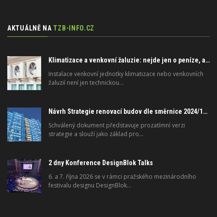
AKTUÁLNĚ NA
TZB-INFO.CZ
Klimatizace a venkovní žaluzie: nejde jen o peníze, ale i o právo
Instalace venkovní jednotky klimatizace nebo venkovních
žaluzií není jen technickou…
Návrh Strategie renovací budov dle směrnice 2024/1275/EU o energetické náročnosti budov
Schválený dokument představuje prozatímní verzi
strategie a slouží jako základ pro…
2 dny Konference DesignBlok Talks
6. a 7. října 2026 se v rámci pražského mezinárodního
festivalu designu DesignBlok…