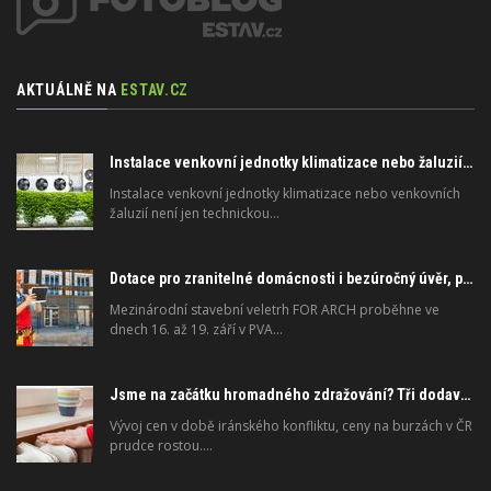
AKTUÁLNĚ NA
ESTAV.CZ
Instalace venkovní jednotky klimatizace nebo žaluzií podléhá jasným právním pravidlům
Instalace venkovní jednotky klimatizace nebo venkovních
žaluzií není jen technickou…
Dotace pro zranitelné domácnosti i bezúročný úvěr, poradenství na veletrhu FOR ARCH
Mezinárodní stavební veletrh FOR ARCH proběhne ve
dnech 16. až 19. září v PVA…
Jsme na začátku hromadného zdražování? Tři dodavatelé zvýšili ceny
Vývoj cen v době iránského konfliktu, ceny na burzách v ČR
prudce rostou.…