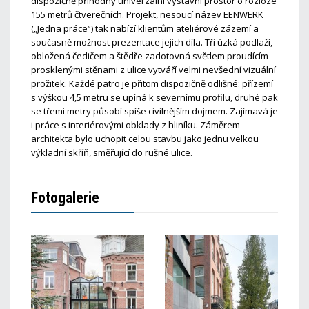
dispozičně příhodný univerzální výstavní prostor o rozloze
155 metrů čtverečních. Projekt, nesoucí název EENWERK
(„Jedna práce“) tak nabízí klientům ateliérové zázemí a
současně možnost prezentace jejich díla. Tři úzká podlaží,
obložená čedičem a štědře zadotovná světlem proudícím
prosklenými stěnami z ulice vytváří velmi nevšední vizuální
prožitek. Každé patro je přitom dispozičně odlišné: přízemí
s výškou 4,5 metru se upíná k severnímu profilu, druhé pak
se třemi metry působí spíše civilnějším dojmem. Zajímavá je
i práce s interiérovými obklady z hliníku. Záměrem
architekta bylo uchopit celou stavbu jako jednu velkou
výkladní skříň, směřující do rušné ulice.
Fotogalerie