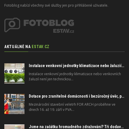
Fotoblog nabízí všechny své služby jen pro přihlášené uživatele.
AKTUÁLNĚ NA
ESTAV.CZ
Instalace venkovní jednotky klimatizace nebo žaluzií podléhá jasným právním pravidlům
Instalace venkovní jednotky klimatizace nebo venkovních
žaluzií není jen technickou…
Dotace pro zranitelné domácnosti i bezúročný úvěr, poradenství na veletrhu FOR ARCH
Mezinárodní stavební veletrh FOR ARCH proběhne ve
dnech 16. až 19. září v PVA…
Jsme na začátku hromadného zdražování? Tři dodavatelé zvýšili ceny