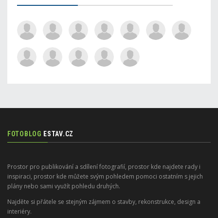
FOTOBLOG
ESTAV.CZ
Prostor pro publikování a sdílení fotografií, prostor kde najdete rady i
inspiraci, prostor kde můžete svým pohledem pomoci ostatním s jejich
plány nebo sami využít pohledu druhých.
Najděte si přátele se stejným zájmem o stavby, rekonstrukce, design a
interiéry.