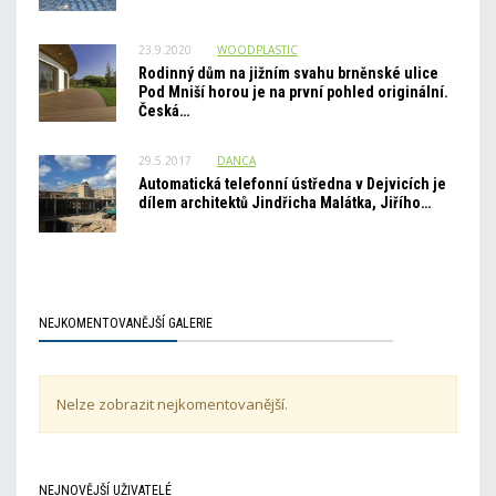
23.9.2020
WOODPLASTIC
Rodinný dům na jižním svahu brněnské ulice
Pod Mniší horou je na první pohled originální.
Česká…
29.5.2017
DANCA
Automatická telefonní ústředna v Dejvicích je
dílem architektů Jindřicha Malátka, Jiřího…
NEJKOMENTOVANĚJŠÍ GALERIE
Nelze zobrazit nejkomentovanější.
NEJNOVĚJŠÍ UŽIVATELÉ