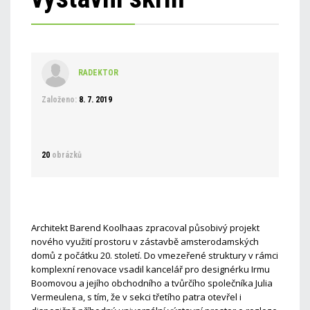
RADEKTOR
Založeno:
8. 7. 2019
20
obrázků
Architekt Barend Koolhaas zpracoval působivý projekt
nového využití prostoru v zástavbě amsterodamských
domů z počátku 20. století. Do vmezeřené struktury v rámci
komplexní renovace vsadil kancelář pro designérku Irmu
Boomovou a jejího obchodního a tvůrčího společníka Julia
Vermeulena, s tím, že v sekci třetího patra otevřel i