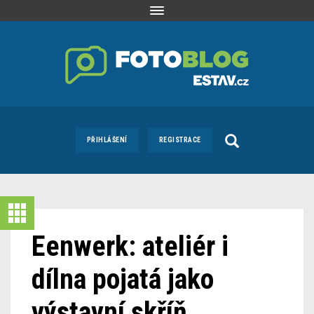
Toggle
navigation
PŘIHLÁŠENÍ
REGISTRACE
Eenwerk: ateliér i
dílna pojatá jako
výstavní skříň