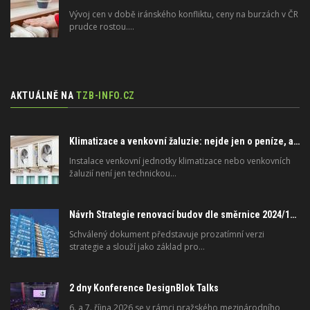
Vývoj cen v době iránského konfliktu, ceny na burzách v ČR
prudce rostou.…
AKTUÁLNĚ NA
TZB-INFO.CZ
Klimatizace a venkovní žaluzie: nejde jen o peníze, ale i o právo
Instalace venkovní jednotky klimatizace nebo venkovních
žaluzií není jen technickou…
Návrh Strategie renovací budov dle směrnice 2024/1275/EU o energetické náročnosti budov
Schválený dokument představuje prozatímní verzi
strategie a slouží jako základ pro…
2 dny Konference DesignBlok Talks
6. a 7. října 2026 se v rámci pražského mezinárodního