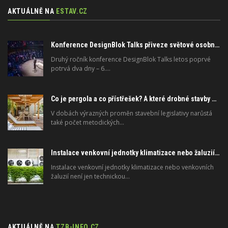
AKTUÁLNĚ NA
ESTAV.CZ
Konference DesignBlok Talks přiveze světové osobnosti designu a architektury
Druhý ročník konference DesignBlok Talks letos poprvé
potrvá dva dny – 6.…
Co je pergola a co přístřešek? A které drobné stavby musíte povolovat? Pomůže metodika
V dobách výrazných proměn stavební legislativy narůstá
také počet metodických…
Instalace venkovní jednotky klimatizace nebo žaluzií podléhá jasným právním pravidlům
Instalace venkovní jednotky klimatizace nebo venkovních
žaluzií není jen technickou…
AKTUÁLNĚ NA
TZB-INFO.CZ