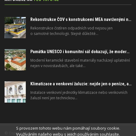
Rekonstrukce ČOV s konstrukcemi MEA navrženými na dlouhou životnost
Rekonstrukce čistíren odpadních vod nejsou jen
o samotné technologii. Stejně důležité…
Památka UNESCO i komunitní sál dokazují, že moderní materiály nejsou jen pro novostavby
Moderní keramické stavební materiály nacházejí uplatnění
nejen v novostavbách, ale také…
Klimatizace a venkovní žaluzie: nejde jen o peníze, ale i o právo
Instalace venkovní jednotky klimatizace nebo venkovních
žaluzií není jen technickou…
S provozem tohoto webu nám pomáhají soubory cookie.
© Copyright
Topinfo s.r.o.
2015-2026 |
Topinfo DIGITAL
Využíváním našeho webu s jejich používáním souhlasíte.