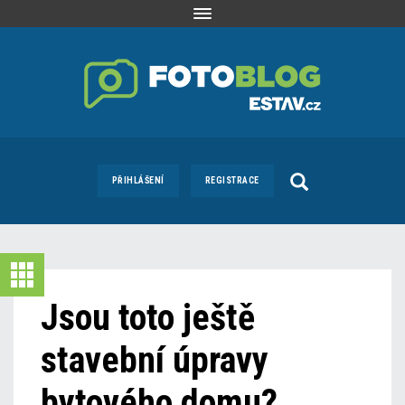
Toggle
navigation
PŘIHLÁŠENÍ
REGISTRACE
Jsou toto ještě
stavební úpravy
bytového domu?