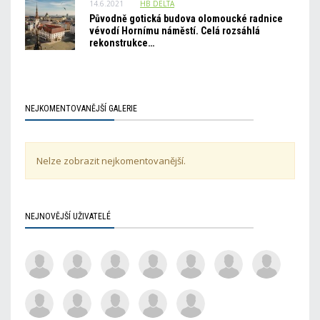
14.6.2021
HB_DELTA
Původně gotická budova olomoucké radnice
vévodí Hornímu náměstí. Celá rozsáhlá
rekonstrukce…
NEJKOMENTOVANĚJŠÍ GALERIE
Nelze zobrazit nejkomentovanější.
NEJNOVĚJŠÍ UŽIVATELÉ