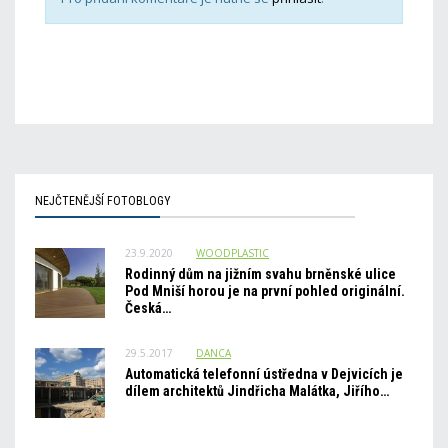
NEJČTENĚJŠÍ FOTOBLOGY
23.9.2020
WOODPLASTIC
Rodinný dům na jižním svahu brněnské ulice
Pod Mniší horou je na první pohled originální.
Česká…
29.5.2017
DANCA
Automatická telefonní ústředna v Dejvicích je
dílem architektů Jindřicha Malátka, Jiřího…