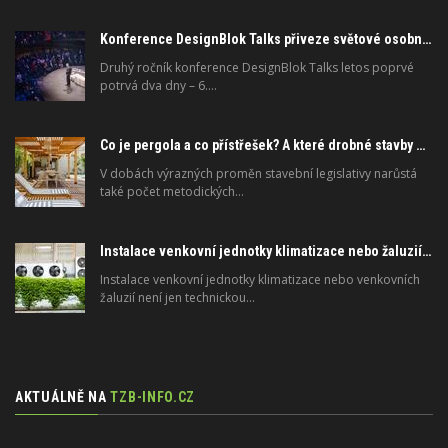
Konference DesignBlok Talks přiveze světové osobnosti designu a architektury
Druhý ročník konference DesignBlok Talks letos poprvé
potrvá dva dny – 6.…
Co je pergola a co přístřešek? A které drobné stavby musíte povolovat? Pomůže metodika
V dobách výrazných proměn stavební legislativy narůstá
také počet metodických…
Instalace venkovní jednotky klimatizace nebo žaluzií podléhá jasným právním pravidlům
Instalace venkovní jednotky klimatizace nebo venkovních
žaluzií není jen technickou…
AKTUÁLNĚ NA
TZB-INFO.CZ