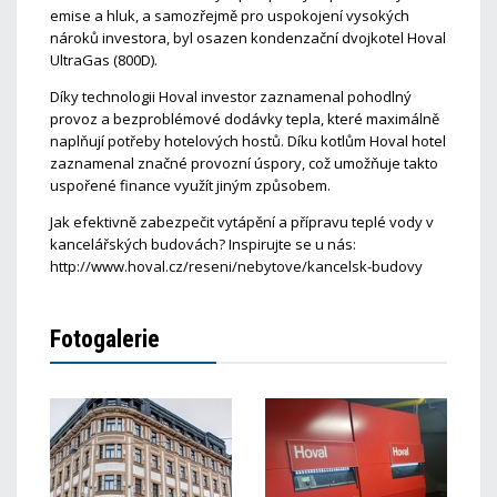
emise a hluk, a samozřejmě pro uspokojení vysokých
nároků investora, byl osazen kondenzační dvojkotel Hoval
UltraGas (800D).
Díky technologii Hoval investor zaznamenal pohodlný
provoz a bezproblémové dodávky tepla, které maximálně
naplňují potřeby hotelových hostů. Díku kotlům Hoval hotel
zaznamenal značné provozní úspory, což umožňuje takto
uspořené finance využít jiným způsobem.
Jak efektivně zabezpečit vytápění a přípravu teplé vody v
kancelářských budovách? Inspirujte se u nás:
http://www.hoval.cz/reseni/nebytove/kancelsk-budovy
Fotogalerie