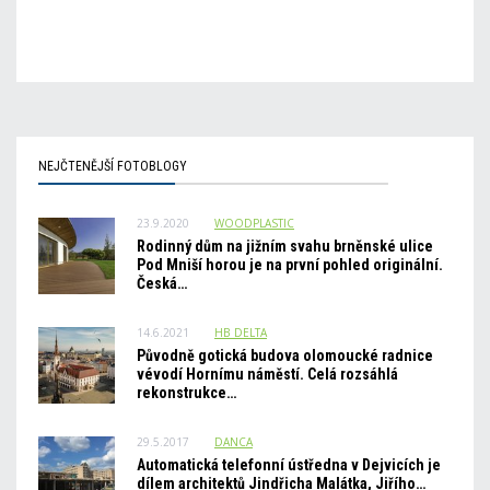
NEJČTENĚJŠÍ FOTOBLOGY
23.9.2020
WOODPLASTIC
Rodinný dům na jižním svahu brněnské ulice
Pod Mniší horou je na první pohled originální.
Česká…
14.6.2021
HB_DELTA
Původně gotická budova olomoucké radnice
vévodí Hornímu náměstí. Celá rozsáhlá
rekonstrukce…
29.5.2017
DANCA
Automatická telefonní ústředna v Dejvicích je
dílem architektů Jindřicha Malátka, Jiřího…