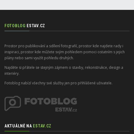
FOTOBLOG
ESTAV.CZ
Prostor pro publikování a sdílení fotografií, prostor kde najdete rady i
inspiraci, prostor kde můžete svým pohledem pomoci ostatním s jejich
plány nebo sami využít pohledu druhých.
Najděte si přátele se stejným zájmem o stavby, rekonstrukce, design a
interiéry.
Fotoblog nabízí všechny své služby jen pro přihlášené uživatele.
AKTUÁLNĚ NA
ESTAV.CZ