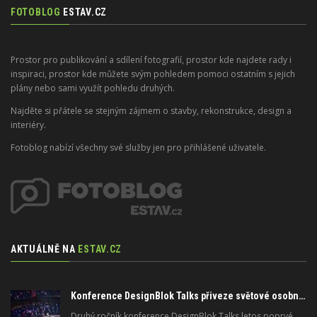
FOTOBLOG
ESTAV.CZ
Prostor pro publikování a sdílení fotografií, prostor kde najdete rady i
inspiraci, prostor kde můžete svým pohledem pomoci ostatním s jejich
plány nebo sami využít pohledu druhých.
Najděte si přátele se stejným zájmem o stavby, rekonstrukce, design a
interiéry.
Fotoblog nabízí všechny své služby jen pro přihlášené uživatele.
AKTUÁLNĚ NA
ESTAV.CZ
Konference DesignBlok Talks přiveze světové osobnosti designu a architektury
Druhý ročník konference DesignBlok Talks letos poprvé