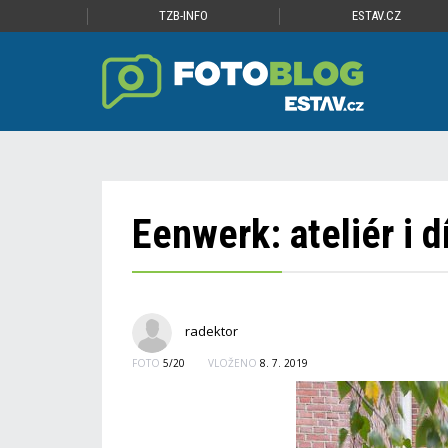
TZB-INFO
ESTAV.CZ
Eenwerk: ateliér i d
radektor
FOTO
5/20
VLOŽENO
8. 7. 2019