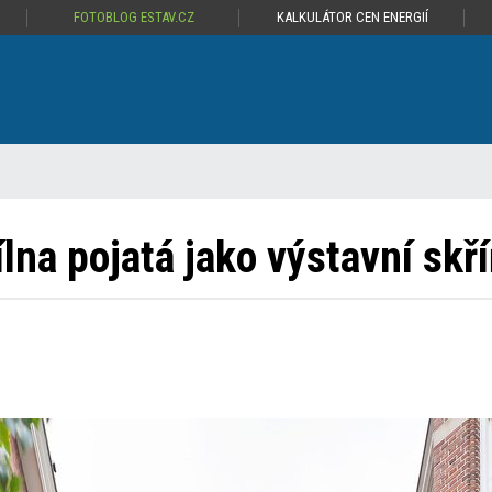
FOTOBLOG ESTAV.CZ
KALKULÁTOR CEN ENERGIÍ
ílna pojatá jako výstavní skř