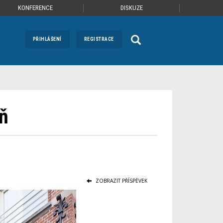
KONFERENCE
DISKUZE
PŘIHLÁŠENÍ
REGISTRACE
íň
ZOBRAZIT PŘÍSPĚVEK