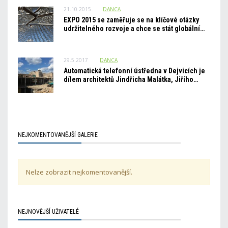
21.10.2015
DANCA
EXPO 2015 se zaměřuje se na klíčové otázky
udržitelného rozvoje a chce se stát globální…
29.5.2017
DANCA
Automatická telefonní ústředna v Dejvicích je
dílem architektů Jindřicha Malátka, Jiřího…
NEJKOMENTOVANĚJŠÍ GALERIE
Nelze zobrazit nejkomentovanější.
NEJNOVĚJŠÍ UŽIVATELÉ