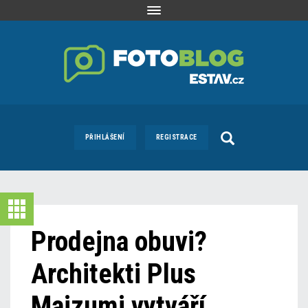
Toggle
navigation
PŘIHLÁŠENÍ
REGISTRACE
Prodejna obuvi?
Architekti Plus
Maizumi vytváří