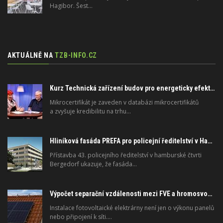
Hagibor. Šest…
AKTUÁLNĚ NA
TZB-INFO.CZ
Kurz Technická zařízení budov pro energeticky efektivní a zdravé budovy na FSv ČVUT
Mikrocertifikát je zaveden v databázi mikrocertifikátů
a zvyšuje kredibilitu na trhu…
Hliníková fasáda PREFA pro policejní ředitelství v Hamburku: technické řešení s dlouhou životností
Přístavba 43. policejního ředitelství v hamburské čtvrti
Bergedorf ukazuje, že fasáda…
Výpočet separační vzdálenosti mezi FVE a hromosvodem podle ČSN EN 62305-3
Instalace fotovoltaické elektrárny není jen o výkonu panelů
nebo připojení k síti.…