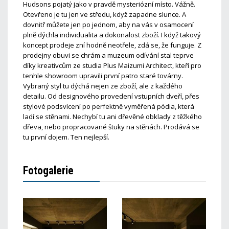
Hudsons pojatý jako v pravdě mysteriózní místo. Vážně.
Otevřeno je tu jen ve středu, když zapadne slunce. A
dovnitř můžete jen po jednom, aby na vás v osamocení
plně dýchla individualita a dokonalost zboží. I když takový
koncept prodeje zní hodně neotřele, zdá se, že funguje. Z
prodejny obuvi se chrám a muzeum odívání stal teprve
díky kreativcům ze studia Plus Maizumi Architect, kteří pro
tenhle showroom upravili první patro staré továrny.
Vybraný styl tu dýchá nejen ze zboží, ale z každého
detailu. Od designového provedení vstupních dveří, přes
stylové podsvícení po perfektně vyměřená pódia, která
ladí se stěnami. Nechybí tu ani dřevěné obklady z těžkého
dřeva, nebo propracované štuky na stěnách. Prodává se
tu první dojem. Ten nejlepší.
Fotogalerie