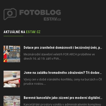
AKTUÁLNĚ NA
ESTAV.CZ
Dotace pro zranitelné domácnosti i bezúročný úvěr, poradenství na veletrhu FOR ARCH
Mezinárodní stavební veletrh FOR ARCH proběhne ve
dnech 16. až 19. září v PVA…
Jsme na začátku hromadného zdražování? Tři dodavatelé zvýšili ceny
Vývoj cen v době iránského konfliktu, ceny na burzách v ČR
prudce rostou.…
Barevné kanceláře jako zázemí pro moderní digitální média
Kancelářské prostory vznikly v administrativním komplexu