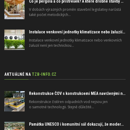
Co je pergola a co přístřešek? A které drobné stavby musíte povolovat? Pomůže metodika
V dobách výrazných proměn stavební legislativy narůstá
také počet metodických…
Instalace venkovní jednotky klimatizace nebo žaluzií podléhá jasným právním pravidlům
Instalace venkovní jednotky klimatizace nebo venkovních
žaluzií není jen technickou…
AKTUÁLNĚ NA
TZB-INFO.CZ
Rekonstrukce ČOV s konstrukcemi MEA navrženými na dlouhou životnost
Rekonstrukce čistíren odpadních vod nejsou jen
o samotné technologii. Stejně důležité…
Památka UNESCO i komunitní sál dokazují, že moderní materiály nejsou jen pro novostavby