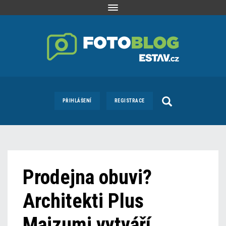
Toggle
navigation
PŘIHLÁŠENÍ
REGISTRACE
Prodejna obuvi?
Architekti Plus
Maizumi vytváří