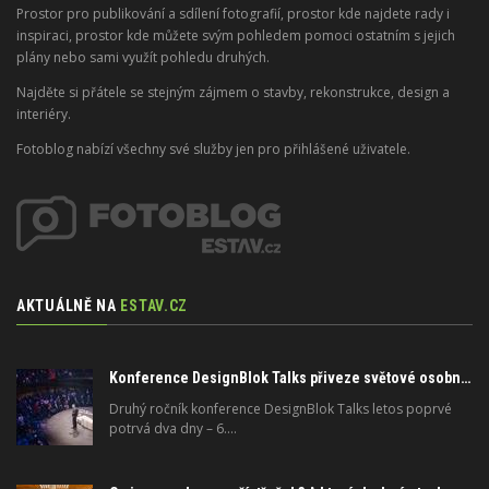
Prostor pro publikování a sdílení fotografií, prostor kde najdete rady i
inspiraci, prostor kde můžete svým pohledem pomoci ostatním s jejich
plány nebo sami využít pohledu druhých.
Najděte si přátele se stejným zájmem o stavby, rekonstrukce, design a
interiéry.
Fotoblog nabízí všechny své služby jen pro přihlášené uživatele.
AKTUÁLNĚ NA
ESTAV.CZ
Konference DesignBlok Talks přiveze světové osobnosti designu a architektury
Druhý ročník konference DesignBlok Talks letos poprvé
potrvá dva dny – 6.…