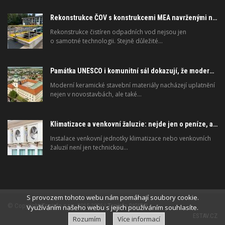
Rekonstrukce ČOV s konstrukcemi MEA navrženými na dlouhou životnost
Rekonstrukce čistíren odpadních vod nejsou jen
o samotné technologii. Stejně důležité…
Památka UNESCO i komunitní sál dokazují, že moderní materiály nejsou jen pro novostavby
Moderní keramické stavební materiály nacházejí uplatnění
nejen v novostavbách, ale také…
Klimatizace a venkovní žaluzie: nejde jen o peníze, ale i o právo
Instalace venkovní jednotky klimatizace nebo venkovních
žaluzií není jen technickou…
S provozem tohoto webu nám pomáhají soubory cookie.
© Copyright
Topinfo s.r.o.
2015-2026 |
Topinfo DIGITAL
Využíváním našeho webu s jejich používáním souhlasíte.
ESTAV.CZ
Rozumím
Více informací