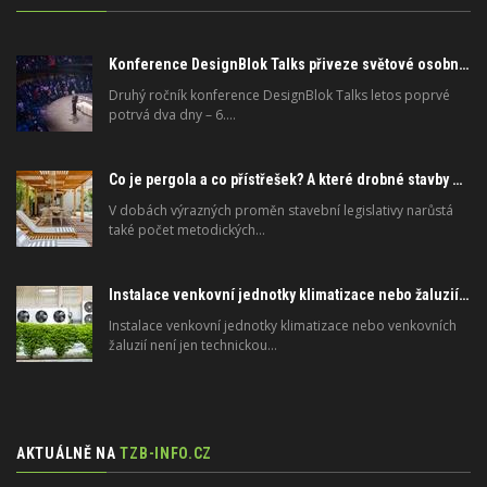
Konference DesignBlok Talks přiveze světové osobnosti designu a architektury
Druhý ročník konference DesignBlok Talks letos poprvé
potrvá dva dny – 6.…
Co je pergola a co přístřešek? A které drobné stavby musíte povolovat? Pomůže metodika
V dobách výrazných proměn stavební legislativy narůstá
také počet metodických…
Instalace venkovní jednotky klimatizace nebo žaluzií podléhá jasným právním pravidlům
Instalace venkovní jednotky klimatizace nebo venkovních
žaluzií není jen technickou…
AKTUÁLNĚ NA
TZB-INFO.CZ