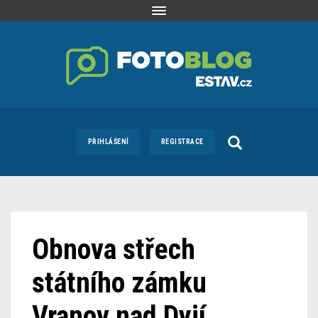
Toggle
navigation
PŘIHLÁŠENÍ
REGISTRACE
Obnova střech
státního zámku
Vranov nad Dyjí