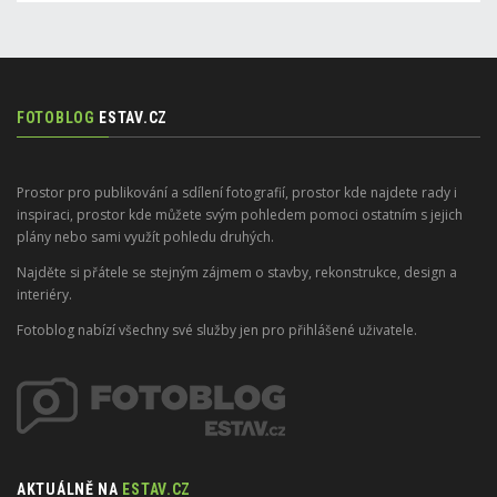
FOTOBLOG
ESTAV.CZ
Prostor pro publikování a sdílení fotografií, prostor kde najdete rady i
inspiraci, prostor kde můžete svým pohledem pomoci ostatním s jejich
plány nebo sami využít pohledu druhých.
Najděte si přátele se stejným zájmem o stavby, rekonstrukce, design a
interiéry.
Fotoblog nabízí všechny své služby jen pro přihlášené uživatele.
AKTUÁLNĚ NA
ESTAV.CZ