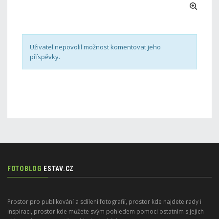
Uživatel nepovolil možnost komentovat jeho
příspěvky.
FOTOBLOG
ESTAV.CZ
Prostor pro publikování a sdílení fotografií, prostor kde najdete rady i
inspiraci, prostor kde můžete svým pohledem pomoci ostatním s jejich