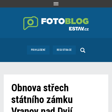
Toggle
navigation
PŘIHLÁŠENÍ
REGISTRACE
Obnova střech
státního zámku
Vranov nad Dyjí