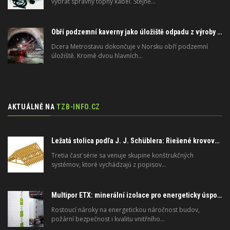
vybrat správný topný kabel. Stejně…
Obří podzemní kaverny jako úložiště odpadu z výroby zinku
Dcera Metrostavu dokončuje v Norsku obří podzemní
úložiště. Kromě dvou hlavních…
AKTUÁLNĚ NA
TZB-INFO.CZ
Ležatá stolica podľa J. J. Schüblera: Riešené krovové systémy, 3. časť
Tretia časť série sa venuje skupine konštrukčných
systémov, ktoré vychádzajú z popisov…
Multipor ETX: minerální izolace pro energeticky úsporné a požárně bezpečné stavby
Rostoucí nároky na energetickou náročnost budov,
požární bezpečnost i kvalitu vnitřního…