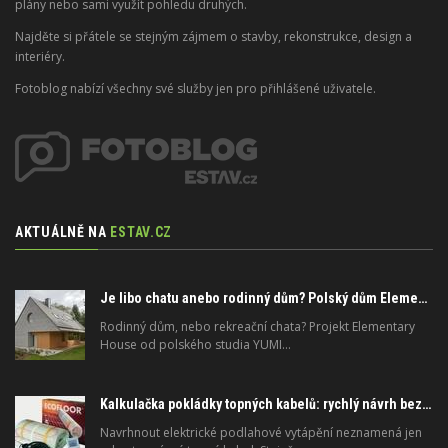
plány nebo sami využít pohledu druhých.
Najděte si přátele se stejným zájmem o stavby, rekonstrukce, design a
interiéry.
Fotoblog nabízí všechny své služby jen pro přihlášené uživatele.
AKTUÁLNĚ NA
ESTAV.CZ
Je libo chatu anebo rodinný dům? Polský dům Elementary může být obojím
Rodinný dům, nebo rekreační chata? Projekt Elementary
House od polského studia YUMI…
Kalkulačka pokládky topných kabelů: rychlý návrh bez složitého počítání
Navrhnout elektrické podlahové vytápění neznamená jen