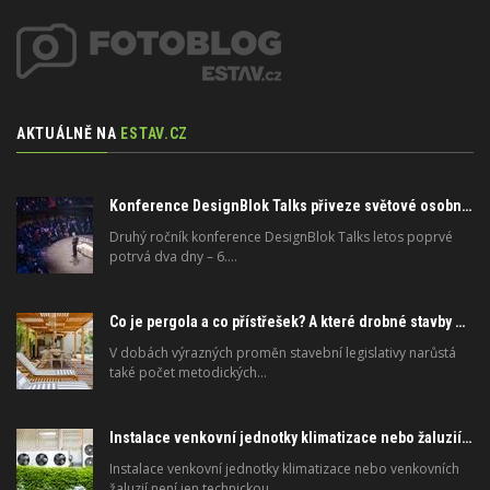
AKTUÁLNĚ NA
ESTAV.CZ
Konference DesignBlok Talks přiveze světové osobnosti designu a architektury
Druhý ročník konference DesignBlok Talks letos poprvé
potrvá dva dny – 6.…
Co je pergola a co přístřešek? A které drobné stavby musíte povolovat? Pomůže metodika
V dobách výrazných proměn stavební legislativy narůstá
také počet metodických…
Instalace venkovní jednotky klimatizace nebo žaluzií podléhá jasným právním pravidlům
Instalace venkovní jednotky klimatizace nebo venkovních
žaluzií není jen technickou…