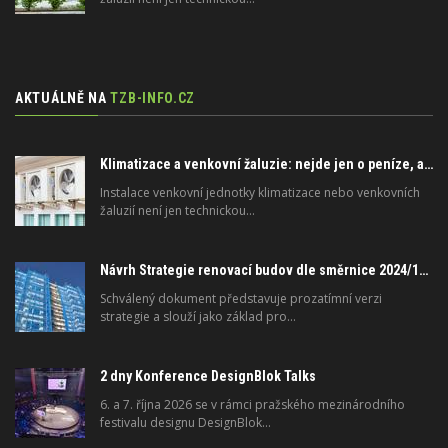
AKTUÁLNĚ NA
TZB-INFO.CZ
Klimatizace a venkovní žaluzie: nejde jen o peníze, ale i o právo
Instalace venkovní jednotky klimatizace nebo venkovních
žaluzií není jen technickou…
Návrh Strategie renovací budov dle směrnice 2024/1275/EU o energetické náročnosti budov
Schválený dokument představuje prozatímní verzi
strategie a slouží jako základ pro…
2 dny Konference DesignBlok Talks
6. a 7. října 2026 se v rámci pražského mezinárodního
festivalu designu DesignBlok…