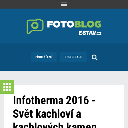
Toggle
navigation
PŘIHLÁŠENÍ
REGISTRACE
Infotherma 2016 -
Svět kachloví a
kachlových kamen