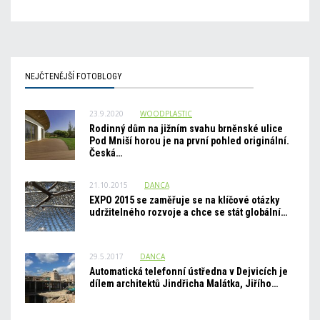
NEJČTENĚJŠÍ FOTOBLOGY
23.9.2020
WOODPLASTIC
Rodinný dům na jižním svahu brněnské ulice
Pod Mniší horou je na první pohled originální.
Česká…
21.10.2015
DANCA
EXPO 2015 se zaměřuje se na klíčové otázky
udržitelného rozvoje a chce se stát globální…
29.5.2017
DANCA
Automatická telefonní ústředna v Dejvicích je
dílem architektů Jindřicha Malátka, Jiřího…