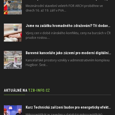
Mezinárodní stavební veletrh FOR ARCH proběhne ve
dnech 16. až 19. září v PVA…
Jsme na začátku hromadného zdražování? Tři dodavatelé zvýšili ceny
Vývoj cen v době iránského konfliktu, ceny na burzách v ČR
prudce rostou.…
Barevné kanceláře jako zázemí pro moderní digitální média
Kancelářské prostory vznikly v administrativním komplexu
Hagibor. Šest…
AKTUÁLNĚ NA
TZB-INFO.CZ
Kurz Technická zařízení budov pro energeticky efektivní a zdravé budovy na FSv ČVUT
Mikrocertifikát je zaveden v databázi mikrocertifikátů