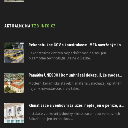
AKTUÁLNĚ NA
TZB-INFO.CZ
Rekonstrukce ČOV s konstrukcemi MEA navrženými na dlouhou životnost
Rekonstrukce čistíren odpadních vod nejsou jen
o samotné technologii. Stejně důležité…
Památka UNESCO i komunitní sál dokazují, že moderní materiály nejsou jen pro novostavby
Moderní keramické stavební materiály nacházejí uplatnění
nejen v novostavbách, ale také…
Klimatizace a venkovní žaluzie: nejde jen o peníze, ale i o právo
Instalace venkovní jednotky klimatizace nebo venkovních
žaluzií není jen technickou…