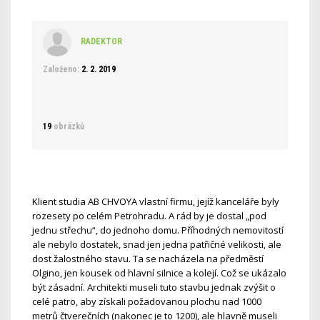
RADEKTOR
Založeno:
2. 2. 2019
19
obrázků
Klient studia AB CHVOYA vlastní firmu, jejíž kanceláře byly
rozesety po celém Petrohradu. A rád by je dostal „pod
jednu střechu“, do jednoho domu. Příhodných nemovitostí
ale nebylo dostatek, snad jen jedna patřičné velikosti, ale
dost žalostného stavu. Ta se nacházela na předměstí
Olgino, jen kousek od hlavní silnice a kolejí. Což se ukázalo
být zásadní. Architekti museli tuto stavbu jednak zvýšit o
celé patro, aby získali požadovanou plochu nad 1000
metrů čtverečních (nakonec je to 1200), ale hlavně museli