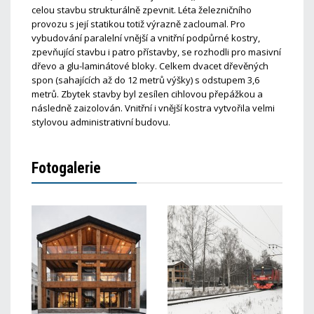
celou stavbu strukturálně zpevnit. Léta železničního
provozu s její statikou totiž výrazně zacloumal. Pro
vybudování paralelní vnější a vnitřní podpůrné kostry,
zpevňující stavbu i patro přístavby, se rozhodli pro masivní
dřevo a glu-laminátové bloky. Celkem dvacet dřevěných
spon (sahajících až do 12 metrů výšky) s odstupem 3,6
metrů. Zbytek stavby byl zesílen cihlovou přepážkou a
následně zaizolován. Vnitřní i vnější kostra vytvořila velmi
stylovou administrativní budovu.
Fotogalerie