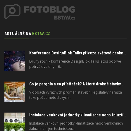
AKTUÁLNĚ NA
ESTAV.CZ
Konference DesignBlok Talks přiveze světové osobnosti designu a architektury
Druhý ročník konference DesignBlok Talks letos poprvé
potrvá dva dny – 6.…
Co je pergola a co přístřešek? A které drobné stavby musíte povolovat? Pomůže metodika
V dobách výrazných proměn stavební legislativy narůstá
také počet metodických…
Instalace venkovní jednotky klimatizace nebo žaluzií podléhá jasným právním pravidlům
Instalace venkovní jednotky klimatizace nebo venkovních
žaluzií není jen technickou…