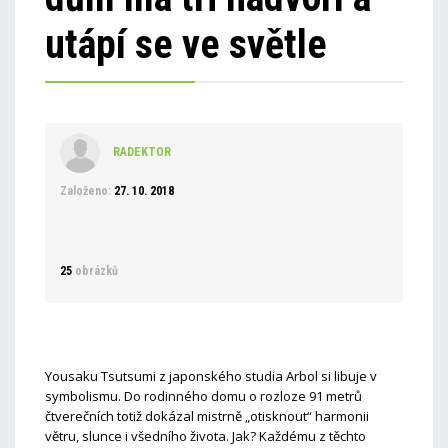
utápí se ve světle
RADEKTOR
Založeno:
27. 10. 2018
25
obrázků
Yousaku Tsutsumi z japonského studia Arbol si libuje v
symbolismu. Do rodinného domu o rozloze 91 metrů
čtverečních totiž dokázal mistrně „otisknout“ harmonii
větru, slunce i všedního života. Jak? Každému z těchto