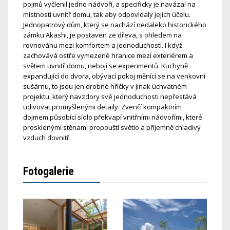
pojmů vyčlenil jedno nádvoří, a specificky je navázal na
místnosti uvnitř domu, tak aby odpovídaly jejich účelu.
Jednopatrový dům, který se nachází nedaleko historického
zámku Akashi, je postaven ze dřeva, s ohledem na
rovnováhu mezi komfortem a jednoduchostí. I když
zachovává ostře vymezené hranice mezi exteriérem a
světem uvnitř domu, nebojí se experimentů. Kuchyně
expandující do dvora, obývací pokoj měnící se na venkovní
sušárnu, to jsou jen drobné hříčky v jinak úchvatném
projektu, který navzdory své jednoduchosti nepřestává
udivovat promyšlenými detaily. Zvenčí kompaktním
dojmem působící sídlo překvapí vnitřními nádvořími, které
prosklenými stěnami propouští světlo a příjemně chladivý
vzduch dovnitř.
Fotogalerie