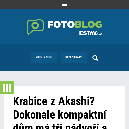
Toggle
navigation
PŘIHLÁŠENÍ
REGISTRACE
Krabice z Akashi?
Dokonale kompaktní
dům má tři nádvoří a