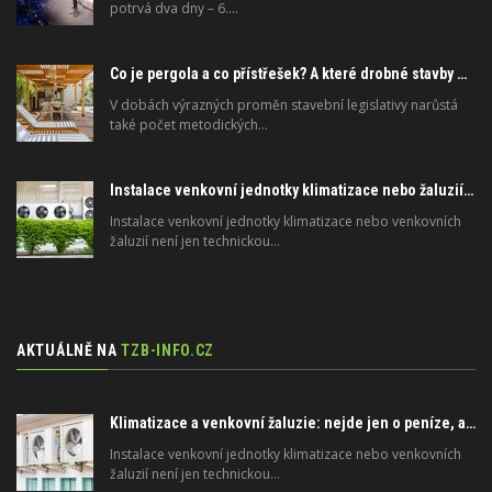
potrvá dva dny – 6.…
Co je pergola a co přístřešek? A které drobné stavby musíte povolovat? Pomůže metodika
V dobách výrazných proměn stavební legislativy narůstá
také počet metodických…
Instalace venkovní jednotky klimatizace nebo žaluzií podléhá jasným právním pravidlům
Instalace venkovní jednotky klimatizace nebo venkovních
žaluzií není jen technickou…
AKTUÁLNĚ NA
TZB-INFO.CZ
Klimatizace a venkovní žaluzie: nejde jen o peníze, ale i o právo
Instalace venkovní jednotky klimatizace nebo venkovních
žaluzií není jen technickou…