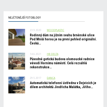
NEJČTENĚJŠÍ FOTOBLOGY
23.9.2020
WOODPLASTIC
Rodinný dům na jižním svahu brněnské ulice
Pod Mniší horou je na první pohled originální.
Česká…
14.6.2021
HB_DELTA
Původně gotická budova olomoucké radnice
vévodí Hornímu náměstí. Celá rozsáhlá
rekonstrukce…
29.5.2017
DANCA
Automatická telefonní ústředna v Dejvicích je
dílem architektů Jindřicha Malátka, Jiřího…