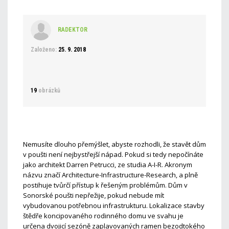
RADEKTOR
Založeno:
25. 9. 2018
19
obrázků
Nemusíte dlouho přemýšlet, abyste rozhodli, že stavět dům
v poušti není nejbystřejší nápad. Pokud si tedy nepočínáte
jako architekt Darren Petrucci, ze studia A-I-R. Akronym
názvu značí Architecture-Infrastructure-Research, a plně
postihuje tvůrčí přístup k řešeným problémům. Dům v
Sonorské poušti nepřežije, pokud nebude mít
vybudovanou potřebnou infrastrukturu. Lokalizace stavby
štědře koncipovaného rodinného domu ve svahu je
určena dvojicí sezóně zaplavovaných ramen bezodtokého