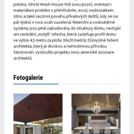
potoka. Ghost Wash House řeší svou pozicí, orientací i
materiálem problém s přehříváním, erozí, nedostatkem
stínu a také sezónní povahu přívalových dešťů, kdy se na
pár týdnů v roce svah zazelená. Retenční a vodosběrné
systémy jsou plně zabudovány do struktury domu, nechybí
ani centrální „motýlí“ střecha, která zastiňuje profil domu
ve výšce 4,5 metru (a ploše 30x20 metrů). Důmyslné řešení
architekta, který je divokou a nehostinnou přírodou
fascinován, vysloužilo projektu cenu americké asociace
architektů.
Fotogalerie