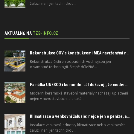
žaluzií není jen technickou…
AKTUÁLNĚ NA
TZB-INFO.CZ
Rekonstrukce ČOV s konstrukcemi MEA navrženými na dlouhou životnost
Rekonstrukce čistíren odpadních vod nejsou jen
o samotné technologii. Stejně důležité…
Památka UNESCO i komunitní sál dokazují, že moderní materiály nejsou jen pro novostavby
Moderní keramické stavební materiály nacházejí uplatnění
nejen v novostavbách, ale také…
Klimatizace a venkovní žaluzie: nejde jen o peníze, ale i o právo
Instalace venkovní jednotky klimatizace nebo venkovních
žaluzií není jen technickou…