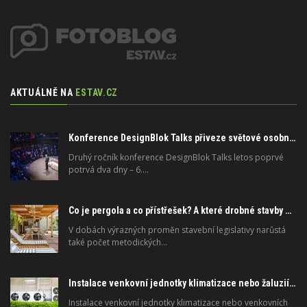
AKTUÁLNĚ NA
ESTAV.CZ
Konference DesignBlok Talks přiveze světové osobnosti designu a architektury
Druhý ročník konference DesignBlok Talks letos poprvé
potrvá dva dny – 6.…
Co je pergola a co přístřešek? A které drobné stavby musíte povolovat? Pomůže metodika
V dobách výrazných proměn stavební legislativy narůstá
také počet metodických…
Instalace venkovní jednotky klimatizace nebo žaluzií podléhá jasným právním pravidlům
Instalace venkovní jednotky klimatizace nebo venkovních