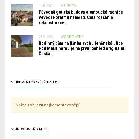
14.6.2021
HB_DELTA
Původně gotická budova olomoucké radnice
vévodí Hornímu náměstí. Celá rozsáhlá
rekonstrukce…
23.9.2020
WOODPLASTIC
Rodinný dům na jižním svahu brněnské ulice
Pod Mniší horou je na první pohled originální.
Česká…
NEJKOMENTOVANĚJŠÍ GALERIE
Nelze zobrazit nejkomentovanější.
NEJNOVĚJŠÍ UŽIVATELÉ