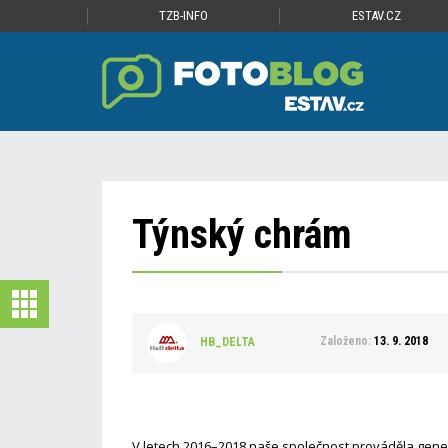
TZB-INFO
ESTAV.CZ
Týnský chrám
Založeno:
13. 9. 2018
HB_DELTA
V letech 2016–2018 naše společnost prováděla gener