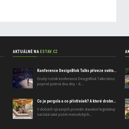
AKTUÁLNĚ NA
ESTAV.CZ
A
Konference DesignBlok Talks přiveze světové osobnosti designu a architektury
Druhý ročník konference DesignBlok Talks letos
poprvé potrvá dva dny – 6.…
Co je pergola a co přístřešek? A které drobné stavby musíte povolovat? Pomůže metodika
V dobách výrazných proměn stavební legislativy
narůstá také počet metodických…