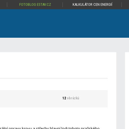
FOTOBLOG ESTAV.CZ
KALKULÁTOR CEN ENERGIÍ
12
obrázků
ální opravy krovu a střechy hlavní lodi tohoto pražského