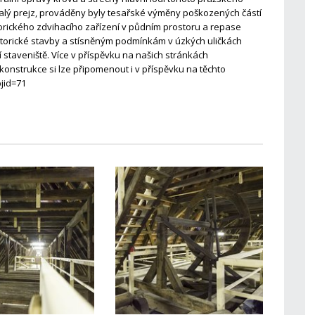
alý prejz, prováděny byly tesařské výměny poškozených částí
torického zdvihacího zařízení v půdním prostoru a repase
storické stavby a stísněným podmínkám v úzkých uličkách
 staveniště. Více v příspěvku na našich stránkách
konstrukce si lze připomenout i v příspěvku na těchto
jid=71