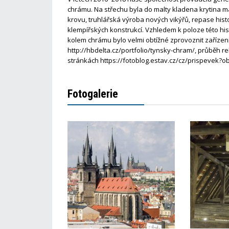
chrámu. Na střechu byla do malty kladena krytina m
krovu, truhlářská výroba nových vikýřů, repase his
klempířských konstrukcí. Vzhledem k poloze této hi
kolem chrámu bylo velmi obtížné zprovoznit zařízení
http://hbdelta.cz/portfolio/tynsky-chram/, průběh re
stránkách https://fotoblog.estav.cz/cz/prispevek?ob
Fotogalerie