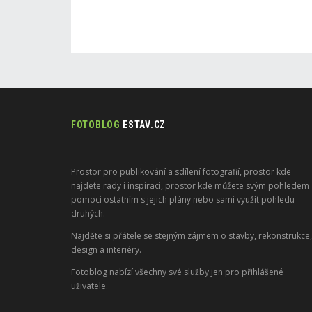
FOTOBLOG
ESTAV.CZ
Prostor pro publikování a sdílení fotografií, prostor kde
najdete rady i inspiraci, prostor kde můžete svým pohledem
pomoci ostatním s jejich plány nebo sami využít pohledu
druhých.
Najděte si přátele se stejným zájmem o stavby, rekonstrukce,
design a interiéry.
Fotoblog nabízí všechny své služby jen pro přihlášené
uživatele.