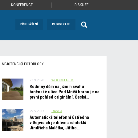
KONFERENCE
DISKUZE
PŘIHLÁŠENÍ
REGISTRACE
NEJČTENĚJŠÍ FOTOBLOGY
23.9.2020
WOODPLASTIC
Rodinný dům na jižním svahu
brněnské ulice Pod Mniší horou je na
první pohled originální. Česká…
29.5.2017
DANCA
Automatická telefonní ústředna
v Dejvicích je dílem architektů
Jindřicha Malátka, Jiřího…