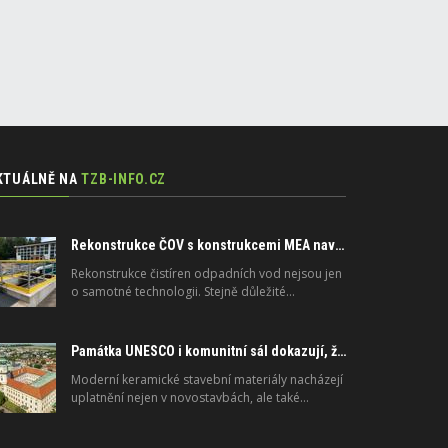
KTUÁLNĚ NA
TZB-INFO.CZ
Rekonstrukce ČOV s konstrukcemi MEA navrženými na dlouhou životnost
Rekonstrukce čistíren odpadních vod nejsou jen
o samotné technologii. Stejně důležité…
Památka UNESCO i komunitní sál dokazují, že moderní materiály nejsou jen pro novostavby
Moderní keramické stavební materiály nacházejí
uplatnění nejen v novostavbách, ale také…