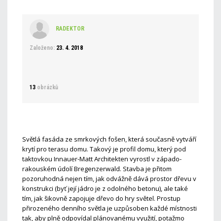
RADEKTOR
Založeno:
23. 4. 2018
13
obrázků
Světlá fasáda ze smrkových fošen, která současně vytváří
krytí pro terasu domu. Takový je profil domu, který pod
taktovkou Innauer-Matt Architekten vyrostl v západo-
rakouském údolí Bregenzerwald. Stavba je přitom
pozoruhodná nejen tím, jak odvážně dává prostor dřevu v
konstrukci (byť její jádro je z odolného betonu), ale také
tím, jak šikovně zapojuje dřevo do hry světel. Prostup
přirozeného denního světla je uzpůsoben každé místnosti
tak, aby plně odpovídal plánovanému využití, potažmo