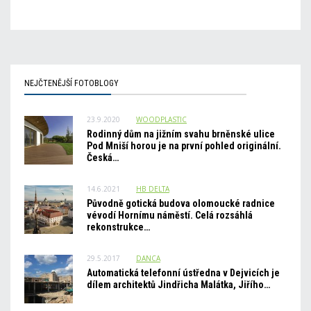
NEJČTENĚJŠÍ FOTOBLOGY
23.9.2020
WOODPLASTIC
Rodinný dům na jižním svahu brněnské ulice
Pod Mniší horou je na první pohled originální.
Česká…
14.6.2021
HB_DELTA
Původně gotická budova olomoucké radnice
vévodí Hornímu náměstí. Celá rozsáhlá
rekonstrukce…
29.5.2017
DANCA
Automatická telefonní ústředna v Dejvicích je
dílem architektů Jindřicha Malátka, Jiřího…