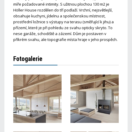
míře požadované intimity. S užitnou plochou 130 m2 je
Höller House rozdělen do tří podlaží. Vrchní, nejsvětlejší,
obsahuje kuchyni, jídelnu a společenskou místnost,
prostřední ložnice s výstupy na terasu (směřující k jihu) a
přízemí, které je při pohledu ze svahu opticky skryto. To
nese garáže, schodiště a zázemí. Dům je postaven v
příkrém svahu, ale topografie místa hraje v jeho prospěch.
Fotogalerie