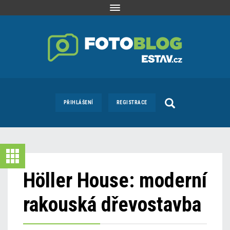
Toggle
navigation
PŘIHLÁŠENÍ
REGISTRACE
Höller House: moderní
rakouská dřevostavba