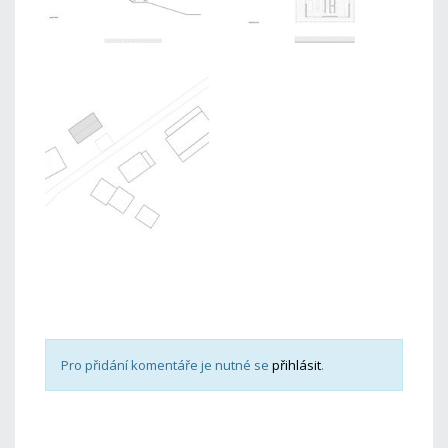
Pro přidání komentáře je nutné se
přihlásit
.