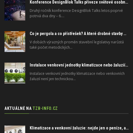
Konference DesignBlok Talks přiveze světové osobnosti designu a architektury
Druhý ročník konference DesignBlok Talks letos poprvé
potrvá dva dny – 6.…
Co je pergola a co přístřešek? A které drobné stavby musíte povolovat? Pomůže metodika
V dobách výrazných proměn stavební legislativy narůstá
také počet metodických…
Instalace venkovní jednotky klimatizace nebo žaluzií podléhá jasným právním pravidlům
Instalace venkovní jednotky klimatizace nebo venkovních
žaluzií není jen technickou…
AKTUÁLNĚ NA
TZB-INFO.CZ
Klimatizace a venkovní žaluzie: nejde jen o peníze, ale i o právo