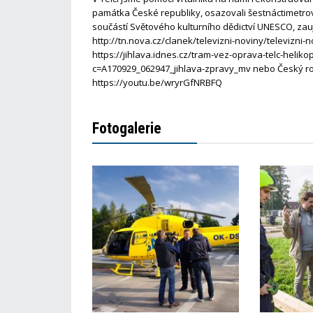
památka České republiky, osazovali šestnáctimetrovo
součástí Světového kulturního dědictví UNESCO, zauj
http://tn.nova.cz/clanek/televizni-noviny/televizni-n
https://jihlava.idnes.cz/tram-vez-oprava-telc-heli
c=A170929_062947_jihlava-zpravy_mv nebo Český roz
https://youtu.be/wryrGfNRBFQ
Fotogalerie