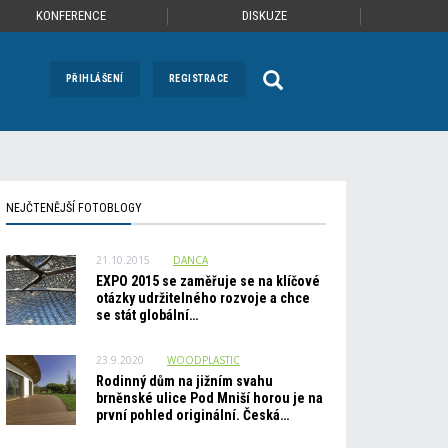
KONFERENCE
DISKUZE
PŘIHLÁŠENÍ
REGISTRACE
NEJČTENĚJŠÍ FOTOBLOGY
21.10.2015
DANCA
EXPO 2015 se zaměřuje se na klíčové
otázky udržitelného rozvoje a chce
se stát globální…
23.9.2020
WOODPLASTIC
Rodinný dům na jižním svahu
brněnské ulice Pod Mniší horou je na
první pohled originální. Česká…