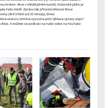
u krokev. Akce v městě plném turistů, historické jádro je
ala řadu médií. Zprávu tak přinesla televize Nova
oviny-28-9-3.html (od 33 minuty), iDnes
koptera-unesco-strecha-vysocina-pm2-/jihlava-zpravy.aspx?
hlas. A můžete se podívat i na naše video na YouTube