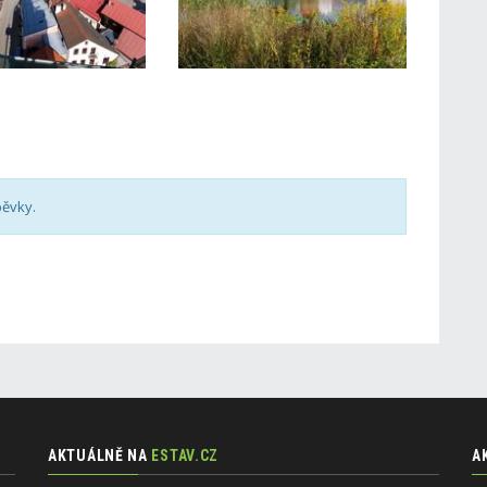
pěvky.
AKTUÁLNĚ NA
ESTAV.CZ
A