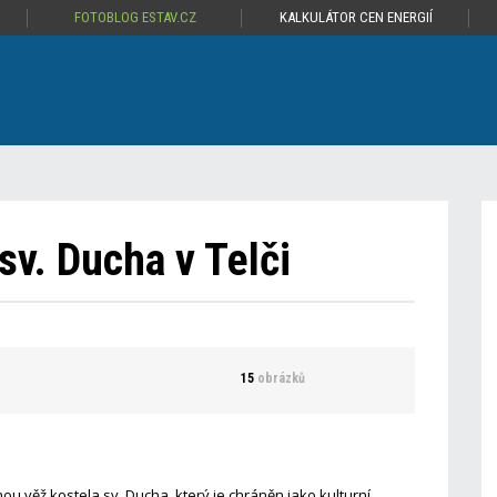
FOTOBLOG ESTAV.CZ
KALKULÁTOR CEN ENERGIÍ
v. Ducha v Telči
15
obrázků
u věž kostela sv. Ducha, který je chráněn jako kulturní