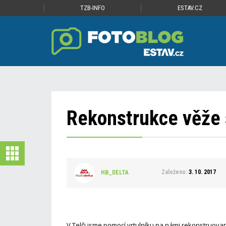
TZB-INFO
ESTAV.CZ
Rekonstrukce věže s
Založeno:
3. 10. 2017
HB_DELTA
V Telči jsme pomocí vrtulníku na námi rekonstruovano