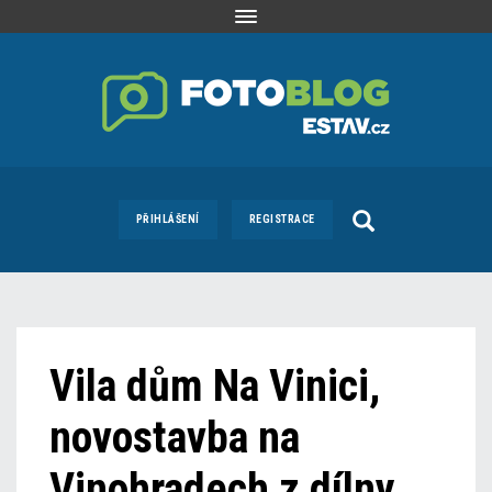
Toggle
navigation
PŘIHLÁŠENÍ
REGISTRACE
Vila dům Na Vinici,
novostavba na
Vinohradech z dílny