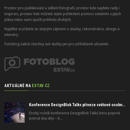
Prostor pro publikování a sdílení fotografií, prostor kde najdete rady i
inspiraci, prostor kde můžete svým pohledem pomoci ostatním s jejich
plány nebo sami využít pohledu druhých.
Najděte si přátele se stejným zájmem o stavby, rekonstrukce, design a
interiéry.
Fotoblog nabízí všechny své služby jen pro přihlášené uživatele.
AKTUÁLNĚ NA
ESTAV.CZ
Konference DesignBlok Talks přiveze světové osobnosti designu a architektury
Druhý ročník konference DesignBlok Talks letos poprvé
potrvá dva dny – 6.…