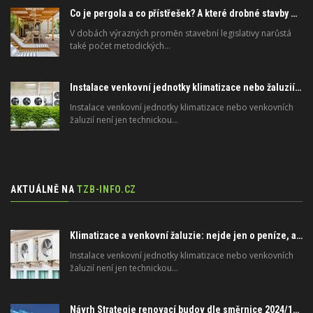
Co je pergola a co přístřešek? A které drobné stavby musíte povolovat? Pomůže metodika
V dobách výrazných proměn stavební legislativy narůstá
také počet metodických…
Instalace venkovní jednotky klimatizace nebo žaluzií podléhá jasným právním pravidlům
Instalace venkovní jednotky klimatizace nebo venkovních
žaluzií není jen technickou…
AKTUÁLNĚ NA
TZB-INFO.CZ
Klimatizace a venkovní žaluzie: nejde jen o peníze, ale i o právo
Instalace venkovní jednotky klimatizace nebo venkovních
žaluzií není jen technickou…
Návrh Strategie renovací budov dle směrnice 2024/1275/EU o energetické náročnosti budov