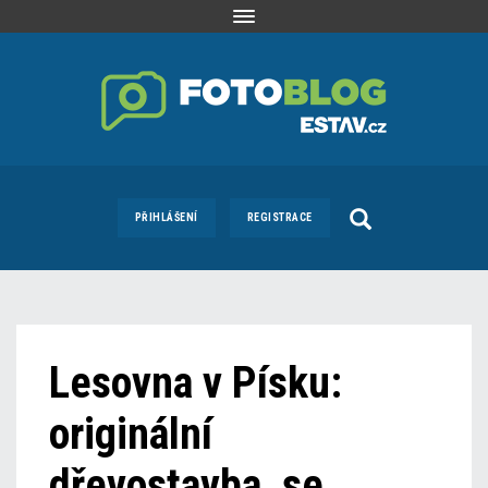
Toggle
navigation
PŘIHLÁŠENÍ
REGISTRACE
Lesovna v Písku:
originální
dřevostavba, se