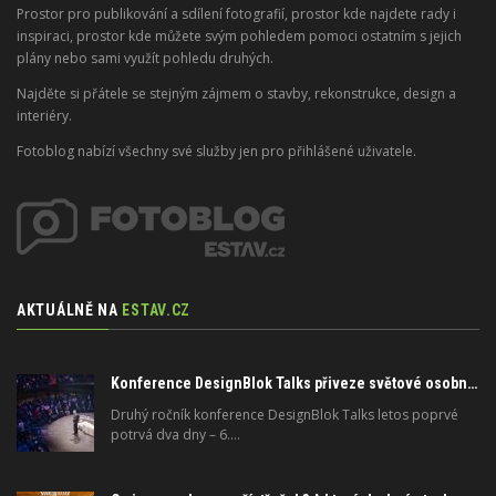
Prostor pro publikování a sdílení fotografií, prostor kde najdete rady i
inspiraci, prostor kde můžete svým pohledem pomoci ostatním s jejich
plány nebo sami využít pohledu druhých.
Najděte si přátele se stejným zájmem o stavby, rekonstrukce, design a
interiéry.
Fotoblog nabízí všechny své služby jen pro přihlášené uživatele.
AKTUÁLNĚ NA
ESTAV.CZ
Konference DesignBlok Talks přiveze světové osobnosti designu a architektury
Druhý ročník konference DesignBlok Talks letos poprvé
potrvá dva dny – 6.…