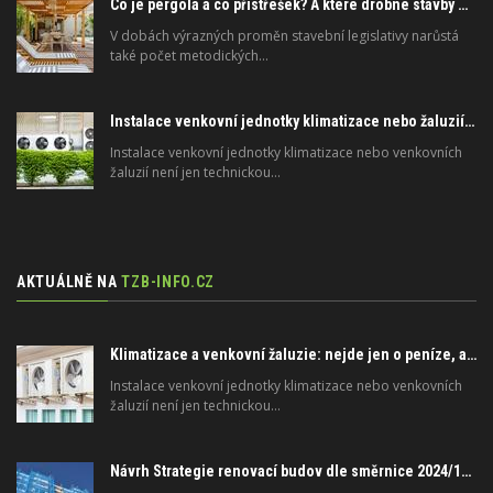
Co je pergola a co přístřešek? A které drobné stavby musíte povolovat? Pomůže metodika
V dobách výrazných proměn stavební legislativy narůstá
také počet metodických…
Instalace venkovní jednotky klimatizace nebo žaluzií podléhá jasným právním pravidlům
Instalace venkovní jednotky klimatizace nebo venkovních
žaluzií není jen technickou…
AKTUÁLNĚ NA
TZB-INFO.CZ
Klimatizace a venkovní žaluzie: nejde jen o peníze, ale i o právo
Instalace venkovní jednotky klimatizace nebo venkovních
žaluzií není jen technickou…
Návrh Strategie renovací budov dle směrnice 2024/1275/EU o energetické náročnosti budov