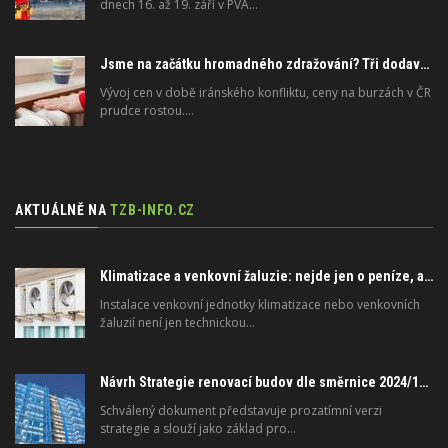
dnech 16. až 19. září v PVA…
Jsme na začátku hromadného zdražování? Tři dodavatelé zvýšili ceny
Vývoj cen v době iránského konfliktu, ceny na burzách v ČR
prudce rostou.…
AKTUÁLNĚ NA
TZB-INFO.CZ
Klimatizace a venkovní žaluzie: nejde jen o peníze, ale i o právo
Instalace venkovní jednotky klimatizace nebo venkovních
žaluzií není jen technickou…
Návrh Strategie renovací budov dle směrnice 2024/1275/EU o energetické náročnosti budov
Schválený dokument představuje prozatímní verzi
strategie a slouží jako základ pro…