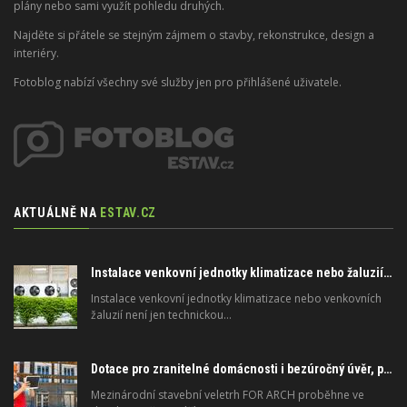
plány nebo sami využít pohledu druhých.
Najděte si přátele se stejným zájmem o stavby, rekonstrukce, design a
interiéry.
Fotoblog nabízí všechny své služby jen pro přihlášené uživatele.
AKTUÁLNĚ NA
ESTAV.CZ
Instalace venkovní jednotky klimatizace nebo žaluzií podléhá jasným právním pravidlům
Instalace venkovní jednotky klimatizace nebo venkovních
žaluzií není jen technickou…
Dotace pro zranitelné domácnosti i bezúročný úvěr, poradenství na veletrhu FOR ARCH
Mezinárodní stavební veletrh FOR ARCH proběhne ve