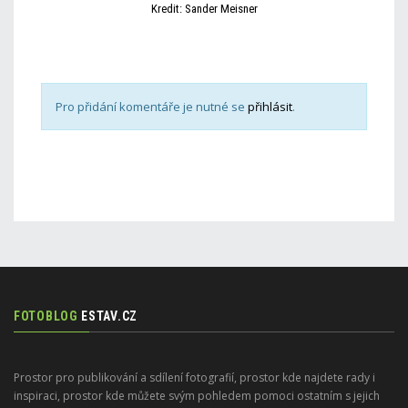
Kredit: Sander Meisner
Pro přidání komentáře je nutné se
přihlásit
.
FOTOBLOG
ESTAV.CZ
Prostor pro publikování a sdílení fotografií, prostor kde najdete rady i
inspiraci, prostor kde můžete svým pohledem pomoci ostatním s jejich