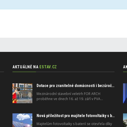
AKTUÁLNĚ NA
ESTAV.CZ
A
Dotace pro zranitelné domácnosti i bezúročný úvěr, poradenství na veletrhu FOR ARCH
Mezinárodní stavební veletrh FOR ARCH
proběhne ve dnech 16. až 19. září v PVA…
Nová příležitost pro majitele fotovoltaiky s baterií: Stabilizujte elektrickou síť
Majitelům fotovoltaiky s baterií se otevřela díky