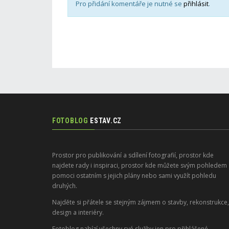
Pro přidání komentáře je nutné se
přihlásit
.
FOTOBLOG
ESTAV.CZ
Prostor pro publikování a sdílení fotografií, prostor kde
najdete rady i inspiraci, prostor kde můžete svým pohledem
pomoci ostatním s jejich plány nebo sami využít pohledu
druhých.
Najděte si přátele se stejným zájmem o stavby, rekonstrukce,
design a interiéry.
Fotoblog nabízí všechny své služby jen pro přihlášené