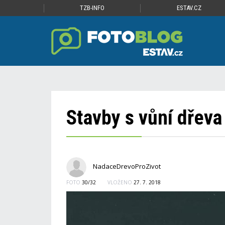
TZB-INFO
ESTAV.CZ
Stavby s vůní dřeva
NadaceDrevoProZivot
FOTO
30/32
VLOŽENO
27. 7. 2018