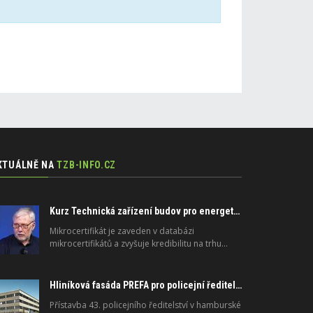
KTUÁLNĚ NA
TZB-INFO.CZ
Kurz Technická zařízení budov pro energeticky efektivní a zdravé budovy na FSv ČVUT
Mikrocertifikát je zaveden v databázi
mikrocertifikátů a zvyšuje kredibilitu na trhu…
Hliníková fasáda PREFA pro policejní ředitelství v Hamburku: technické řešení s dlouhou životností
Přístavba 43. policejního ředitelství v hamburské