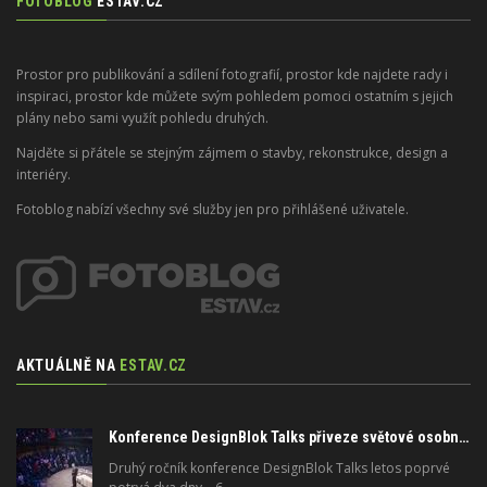
FOTOBLOG
ESTAV.CZ
Prostor pro publikování a sdílení fotografií, prostor kde najdete rady i
inspiraci, prostor kde můžete svým pohledem pomoci ostatním s jejich
plány nebo sami využít pohledu druhých.
Najděte si přátele se stejným zájmem o stavby, rekonstrukce, design a
interiéry.
Fotoblog nabízí všechny své služby jen pro přihlášené uživatele.
AKTUÁLNĚ NA
ESTAV.CZ
Konference DesignBlok Talks přiveze světové osobnosti designu a architektury
Druhý ročník konference DesignBlok Talks letos poprvé