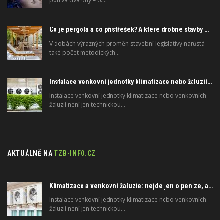
potrvá dva dny – 6.…
Co je pergola a co přístřešek? A které drobné stavby musíte povolovat? Pomůže metodika
V dobách výrazných proměn stavební legislativy narůstá
také počet metodických…
Instalace venkovní jednotky klimatizace nebo žaluzií podléhá jasným právním pravidlům
Instalace venkovní jednotky klimatizace nebo venkovních
žaluzií není jen technickou…
AKTUÁLNĚ NA
TZB-INFO.CZ
Klimatizace a venkovní žaluzie: nejde jen o peníze, ale i o právo
Instalace venkovní jednotky klimatizace nebo venkovních
žaluzií není jen technickou…