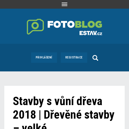
Toggle
navigation
PŘIHLÁŠENÍ
REGISTRACE
Stavby s vůní dřeva
2018 | Dřevěné stavby
– velké