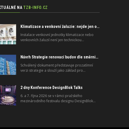
KTUÁLNĚ NA
TZB-INFO.CZ
Klimatizace a venkovní žaluzie: nejde jen o peníze, ale i o právo
Instalace venkovní jednotky klimatizace nebo
venkovních žaluzií není jen technickou…
Návrh Strategie renovací budov dle směrnice 2024/1275/EU o energetické náročnosti budov
Schválený dokument představuje prozatímní
verzi strategie a slouží jako základ pro…
2 dny Konference DesignBlok Talks
6. a 7. října 2026 se v rámci pražského
mezinárodního festivalu designu DesignBlok…