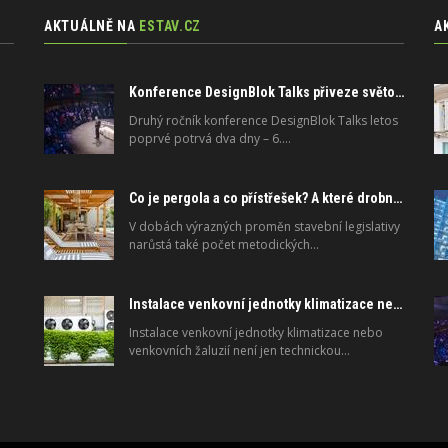
AKTUÁLNĚ NA
ESTAV.CZ
A
Konference DesignBlok Talks přiveze světové osobnosti designu a architektury
Druhý ročník konference DesignBlok Talks letos
poprvé potrvá dva dny – 6.…
Co je pergola a co přístřešek? A které drobné stavby musíte povolovat? Pomůže metodika
V dobách výrazných proměn stavební legislativy
narůstá také počet metodických…
Instalace venkovní jednotky klimatizace nebo žaluzií podléhá jasným právním pravidlům
Instalace venkovní jednotky klimatizace nebo
venkovních žaluzií není jen technickou…