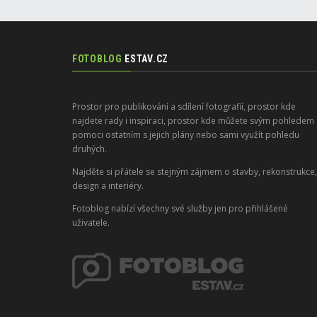
FOTOBLOG
ESTAV.CZ
Prostor pro publikování a sdílení fotografií, prostor kde
najdete rady i inspiraci, prostor kde můžete svým pohledem
pomoci ostatním s jejich plány nebo sami využít pohledu
druhých.
Najděte si přátele se stejným zájmem o stavby, rekonstrukce,
design a interiéry.
Fotoblog nabízí všechny své služby jen pro přihlášené
uživatele.