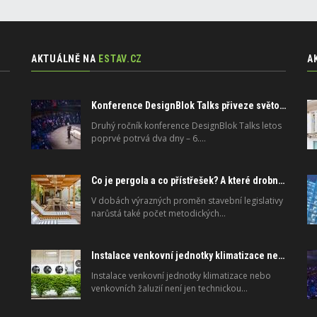
AKTUÁLNĚ NA
ESTAV.CZ
A
Konference DesignBlok Talks přiveze světové osobnosti designu a architektury
Druhý ročník konference DesignBlok Talks letos
poprvé potrvá dva dny – 6.…
Co je pergola a co přístřešek? A které drobné stavby musíte povolovat? Pomůže metodika
V dobách výrazných proměn stavební legislativy
narůstá také počet metodických…
Instalace venkovní jednotky klimatizace nebo žaluzií podléhá jasným právním pravidlům
Instalace venkovní jednotky klimatizace nebo
venkovních žaluzií není jen technickou…