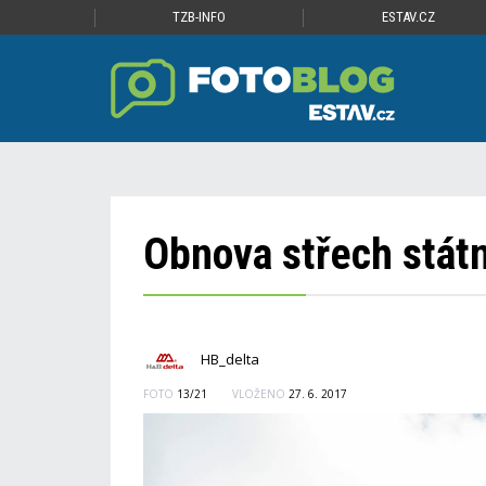
TZB-INFO
ESTAV.CZ
Obnova střech stát
HB_delta
FOTO
13/21
VLOŽENO
27. 6. 2017