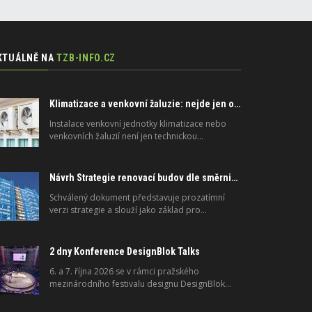
KTUÁLNĚ NA
TZB-INFO.CZ
Klimatizace a venkovní žaluzie: nejde jen o peníze, ale i o právo
Instalace venkovní jednotky klimatizace nebo
venkovních žaluzií není jen technickou…
Návrh Strategie renovací budov dle směrnice 2024/1275/EU o energetické náročnosti budov
Schválený dokument představuje prozatímní
verzi strategie a slouží jako základ pro…
2 dny Konference DesignBlok Talks
6. a 7. října 2026 se v rámci pražského
mezinárodního festivalu designu DesignBlok…