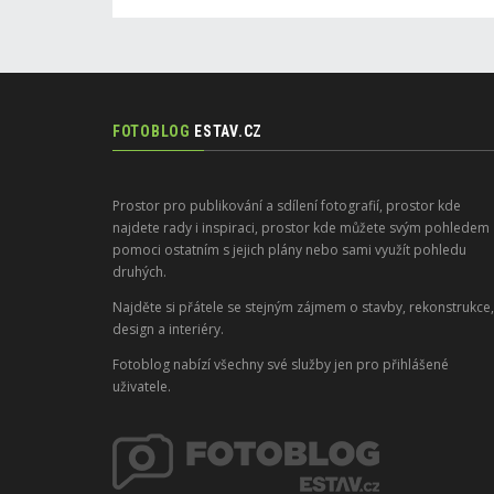
FOTOBLOG
ESTAV.CZ
Prostor pro publikování a sdílení fotografií, prostor kde
najdete rady i inspiraci, prostor kde můžete svým pohledem
pomoci ostatním s jejich plány nebo sami využít pohledu
druhých.
Najděte si přátele se stejným zájmem o stavby, rekonstrukce,
design a interiéry.
Fotoblog nabízí všechny své služby jen pro přihlášené
uživatele.