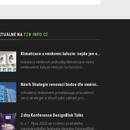
KTUÁLNĚ NA
TZB-INFO.CZ
Klimatizace a venkovní žaluzie: nejde jen o peníze, ale i o právo
Instalace venkovní jednotky klimatizace nebo
venkovních žaluzií není jen technickou…
Návrh Strategie renovací budov dle směrnice 2024/1275/EU o energetické náročnosti budov
Schválený dokument představuje prozatímní
verzi strategie a slouží jako základ pro…
2 dny Konference DesignBlok Talks
6. a 7. října 2026 se v rámci pražského
mezinárodního festivalu designu DesignBlok…