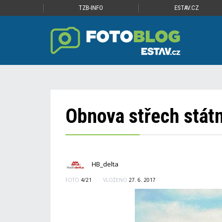
TZB-INFO
ESTAV.CZ
Obnova střech stát
HB_delta
FOTO
4/21
VLOŽENO
27. 6. 2017