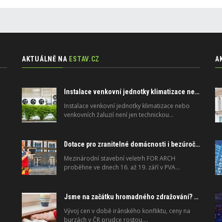
AKTUÁLNĚ NA
ESTAV.CZ
A
Instalace venkovní jednotky klimatizace nebo žaluzií podléhá jasným právním pravidlům
Instalace venkovní jednotky klimatizace nebo
venkovních žaluzií není jen technickou…
Dotace pro zranitelné domácnosti i bezúročný úvěr, poradenství na veletrhu FOR ARCH
Mezinárodní stavební veletrh FOR ARCH
proběhne ve dnech 16. až 19. září v PVA…
Jsme na začátku hromadného zdražování? Tři dodavatelé zvýšili ceny
Vývoj cen v době iránského konfliktu, ceny na
burzách v ČR prudce rostou.…